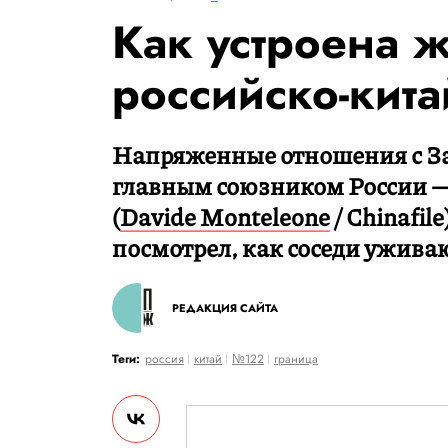
Как устроена 
российско-кита
Напряженные отношения с За
главным союзником России —
(
Davide Monteleone
/ Chinafil
посмотрел, как соседи уживаю
РЕДАКЦИЯ САЙТА
Теги:
россия
китай
№122
граница