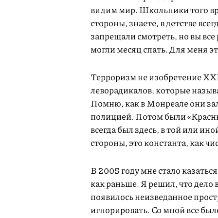
видим мир. Школьники того в
стороны, знаете, в детстве все
запрещали смотреть, но вы все
могли месяц спать. Для меня э
Терроризм не изобретение XXI 
леворадикалов, которые назыв
Помню, как в Монреале они за
полицией. Потом были «Красны
всегда был здесь, в той или ин
стороны, это константа, как чи
В 2005 году мне стало казаться,
как раньше. Я решил, что дело 
появилось неизведанное прост
игнорировать. Со мной все было