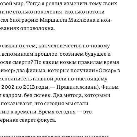
овой мир. Тогда я решил изменить тему своих
ли не столько поколения, сколько потоки
исал биографию Маршалла Маклюэна и нон-
ованиях оптоволокна.
о связано с тем, как человечество по-новому
мы вспоминаем прошлое, осознаем будущее и
после смерти? По каким новым правилам время
имер: два фильма, которые получили «Оскар» в
 исполнитель главной роли по-настоящему
с 2002 по 2013 годы.— Правила жизни). Фильм
 кадром, без склеек. Два метода, которыми
показывают, что сегодня мы стали
ию к времени.Время сегодня — это
еринке секрет фокуса.