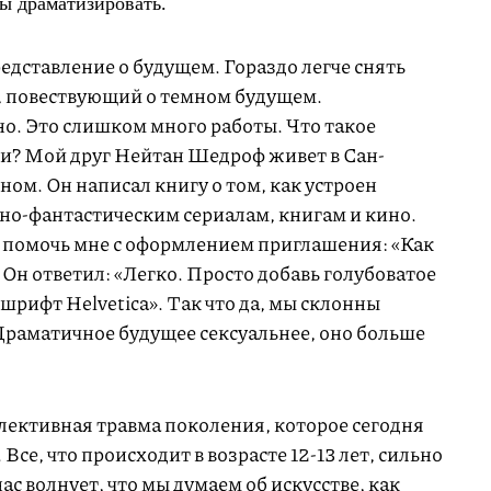
ы драматизировать.
дставление о будущем. Гораздо легче снять
, повествующий о темном будущем.
о. Это слишком много работы. Что такое
и? Мой друг Нейтан Шедроф живет в Сан-
ом. Он написал книгу о том, как устроен
чно-фантастическим сериалам, книгам и кино.
а помочь мне с оформлением приглашения: «Как
 Он ответил: «Легко. Просто добавь голубоватое
шрифт Helvetica». Так что да, мы склонны
Драматичное будущее сексуальнее, оно больше
ллективная травма поколения, которое сегодня
се, что происходит в возрасте 12-13 лет, сильно
ас волнует, что мы думаем об искусстве, как