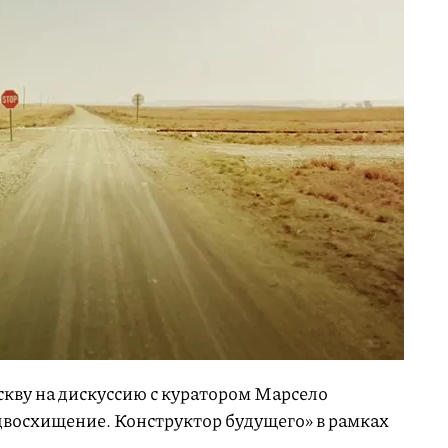
скву на дискуссию с куратором Марсело
восхищение. Конструктор будущего» в рамках