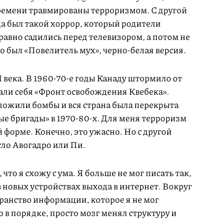
ремени травмированы терроризмом. С другой
гда был такой хоррор, который родители
 равно садились перед телевизором, а потом не
то был «Повелитель мух», черно-белая версия.
века. В 1960-70-е годы Канаду штормило от
али себя «Фронт освобождения Квебека».
ложили бомбы и вся страна была перекрыта
е бригады» в 1970-80-х. Для меня терроризм
ой форме. Конечно, это ужасно. Но с другой
сло Авогадро или Пи.
 что я схожу с ума. Я больше не мог писать так,
в новых устройствах выхода в интернет. Вокруг
ранство информации, которое я не мог
 в порядке, просто мозг менял структуру и