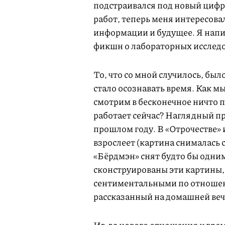
подстраивался под новый цифр
работ, теперь меня интересова
информации и будущее. Я нап
фикшн о лабораторных исслед
То, что со мной случилось, был
стало осознавать время. Как 
смотрим в бесконечное ничто 
работает сейчас? Наглядный пр
прошлом году. В «Отрочестве»
взрослеет (картина снималась 
«Бёрдмэн» снят будто бы одним
сконструированы эти картины, 
сентиментальными по отношен
рассказанный на домашней веч