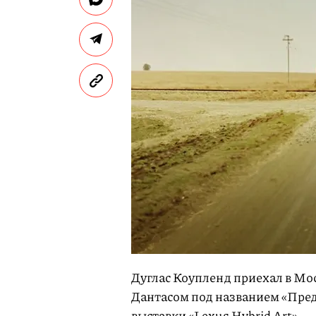
Дуглас Коупленд приехал в Мо
Дантасом под названием «Пред
выставки «Lexus Hybrid Art».