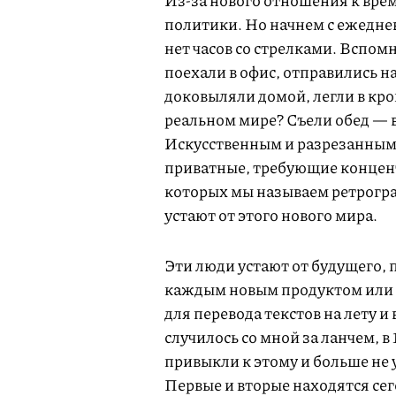
Из-за нового отношения к вре
политики. Но начнем с ежеднев
нет часов со стрелками. Вспом
поехали в офис, отправились на
доковыляли домой, легли в кров
реальном мире? Съели обед — в
Искусственным и разрезанным 
приватные, требующие концен
которых мы называем ретрогра
устают от этого нового мира.
Эти люди устают от будущего, 
каждым новым продуктом или е
для перевода текстов на лету и 
случилось со мной за ланчем, в
привыкли к этому и больше не
Первые и вторые находятся сег