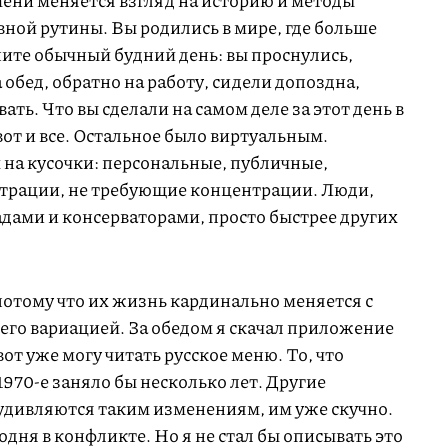
мени меняется взгляд на историю и методы
ной рутины. Вы родились в мире, где больше
ните обычный будний день: вы проснулись,
 обед, обратно на работу, сидели допоздна,
ать. Что вы сделали на самом деле за этот день в
от и все. Остальное было виртуальным.
на кусочки: персональные, публичные,
трации, не требующие концентрации. Люди,
дами и консерваторами, просто быстрее других
потому что их жизнь кардинально меняется с
го вариацией. За обедом я скачал приложение
вот уже могу читать русское меню. То, что
 1970-е заняло бы несколько лет. Другие
 удивляются таким изменениям, им уже скучно.
одня в конфликте. Но я не стал бы описывать это