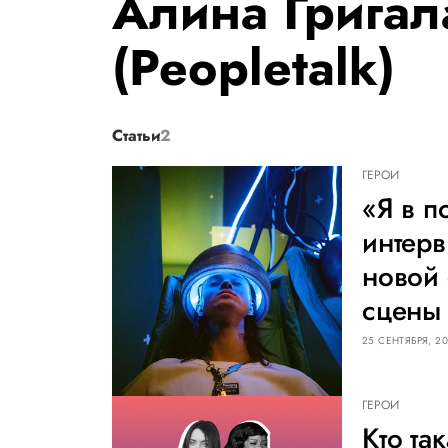
Алина Грига
(Peopletalk)
Статьи
2
ГЕРОИ
«Я в п
интер
новой 
сцены
25 СЕНТЯБРЯ, 20
ГЕРОИ
Кто та