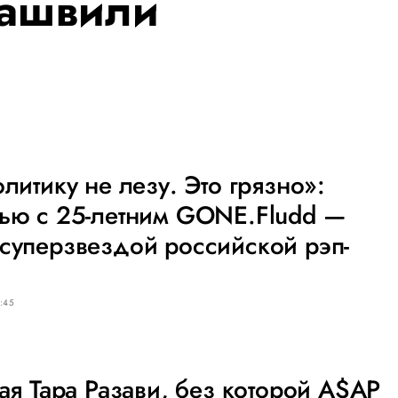
лашвили
олитику не лезу. Это грязно»:
вью с 25-летним GONE.Fludd —
суперзвездой российской рэп-
:45
кая Тара Разави, без которой A$AP