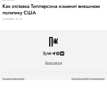
Как отставка Тиллерсона изменит внешнюю
политику США
14 МАРТА, 16:18
Контакты
Условия размещения
Политика конфиденциальности
© 2005 — 2026 ООО «Фэшн Пресс»
При размещении материалов на Сайте Пользователь безвозмездно предоставляет ООО «Фэшн
Пресс» неисключительные права на использование, воспроизведение, распространение, создание
производных произведений, а также на демонстрацию материалов и доведение их до всеобщего
сведения через сайт
www.pravilamag.ru
. 18+