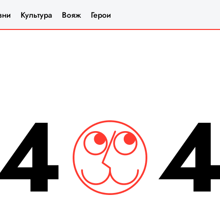
зни
Культура
Вояж
Герои
4