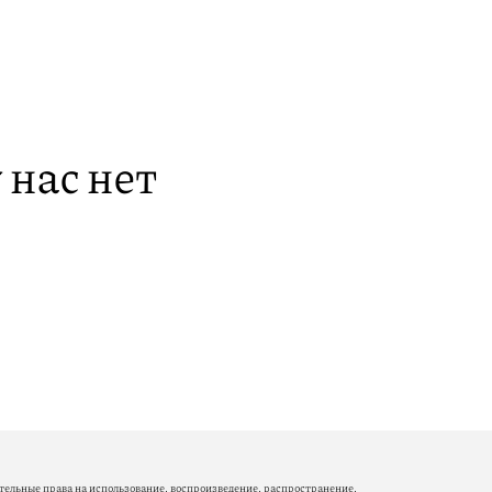
 нас нет
ельные права на использование, воспроизведение, распространение,