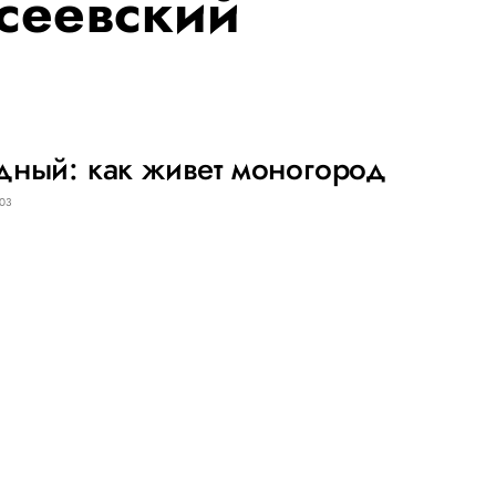
сеевский
дный: как живет моногород
03