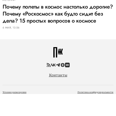
Почему полеты в космос настолько дорогие?
Почему «Роскосмос» как будто сидит без
дела? 15 простых вопросов о космосе
6 МАЯ, 13:56
Контакты
Условия размещения
Политика конфиденциальности
© 2005 — 2026 ООО «Фэшн Пресс»
При размещении материалов на Сайте Пользователь безвозмездно предоставляет ООО «Фэшн
Пресс» неисключительные права на использование, воспроизведение, распространение, создание
производных произведений, а также на демонстрацию материалов и доведение их до всеобщего
сведения через сайт
www.pravilamag.ru
. 18+