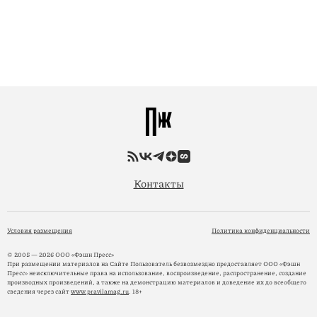
Контакты
Условия размещения
Политика конфиденциальности
© 2005 — 2026 ООО «Фэшн Пресс»
При размещении материалов на Сайте Пользователь безвозмездно предоставляет ООО «Фэшн
Пресс» неисключительные права на использование, воспроизведение, распространение, создание
производных произведений, а также на демонстрацию материалов и доведение их до всеобщего
сведения через сайт
www.pravilamag.ru
. 18+