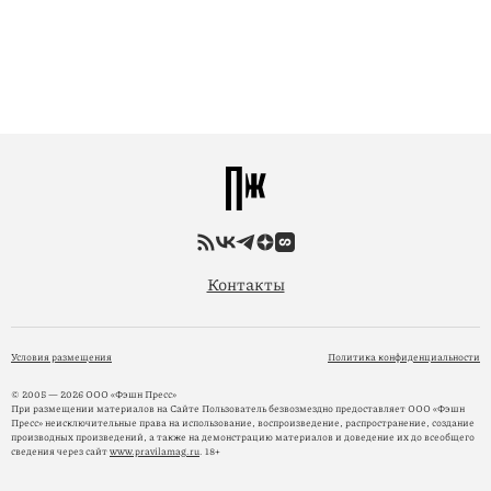
Контакты
Условия размещения
Политика конфиденциальности
© 2005 — 2026 ООО «Фэшн Пресс»
При размещении материалов на Сайте Пользователь безвозмездно предоставляет ООО «Фэшн
Пресс» неисключительные права на использование, воспроизведение, распространение, создание
производных произведений, а также на демонстрацию материалов и доведение их до всеобщего
сведения через сайт
www.pravilamag.ru
. 18+