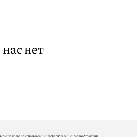
 нас нет
ельные права на использование, воспроизведение, распространение,