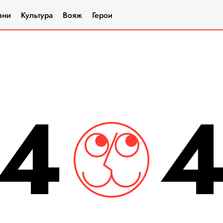
зни
Культура
Вояж
Герои
4