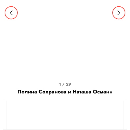
I
1 / 29
t
Полина Сохранова и Наташа Османн
e
m
1
o
f
I