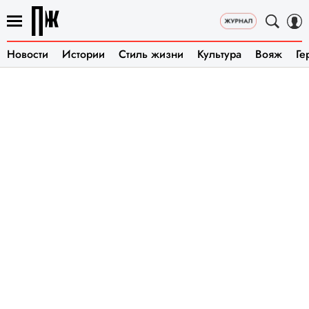
Новости
Истории
Стиль жизни
Культура
Вояж
Ге
ГДЕ
КУПИ
ТЬ
ЖУРН