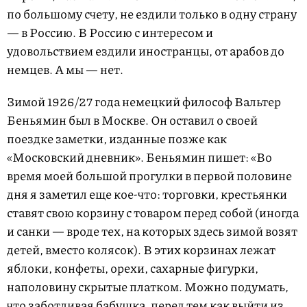
по большому счету, не ездили только в одну страну
— в Россию. В Россию с интересом и
удовольствием ездили иностранцы, от арабов до
немцев. А мы — нет.
Зимой 1926/27 года немецкий философ Вальтер
Беньямин был в Москве. Он оставил о своей
поездке заметки, изданные позже как
«Московский дневник». Беньямин пишет: «Во
время моей большой прогулки в первой половине
дня я заметил еще кое-что: торговки, крестьянки
ставят свою корзину с товаром перед собой (иногда
и санки — вроде тех, на которых здесь зимой возят
детей, вместо колясок). В этих корзинах лежат
яблоки, конфеты, орехи, сахарные фигурки,
наполовину скрытые платком. Можно подумать,
что заботливая бабушка, перед тем как выйти из