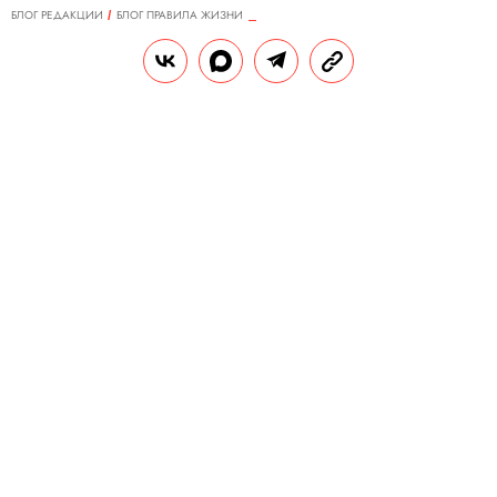
БЛОГ РЕДАКЦИИ
БЛОГ ПРАВИЛА ЖИЗНИ
28.02.2016, 21:53
ОБНОВЛЕНО
14.02.2026, 20:28
Правила жизни ДиКаприо,
Фассбен­дера, Сталлоне и других
номинантов «Оскара-2016»
РЕДАКЦИЯ САЙТА