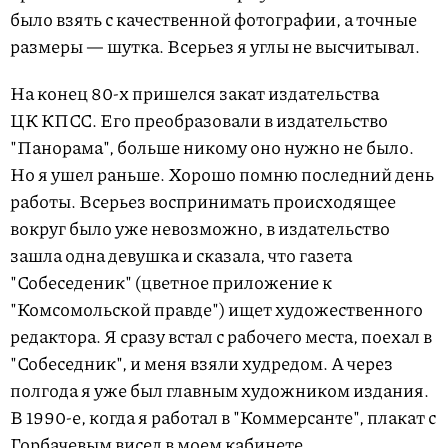
было взять с качественной фотографии, а точные
размеры — шутка. Всерьез я углы не высчитывал.
На конец 80-х пришелся закат издательства
ЦК КПСС. Его преобразовали в издательство
"Панорама", больше никому оно нужно не было.
Но я ушел раньше. Хорошо помню последний день
работы. Всерьез воспринимать происходящее
вокруг было уже невозможно, в издательство
зашла одна девушка и сказала, что газета
"Собеседеник" (цветное приложение к
"Комсомольской правде") ищет художественного
редактора. Я сразу встал с рабочего места, поехал в
"Собеседник", и меня взяли худредом. А через
полгода я уже был главным художником издания.
В 1990-е, когда я работал в "Коммерсанте", плакат с
Горбачевым висел в моем кабинете.