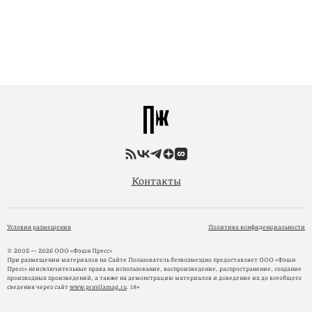
Контакты
Условия размещения
Политика конфиденциальности
© 2005 — 2026 ООО «Фэшн Пресс»
При размещении материалов на Сайте Пользователь безвозмездно предоставляет ООО «Фэшн
Пресс» неисключительные права на использование, воспроизведение, распространение, создание
производных произведений, а также на демонстрацию материалов и доведение их до всеобщего
сведения через сайт
www.pravilamag.ru
. 18+