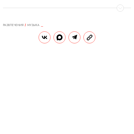
РАЗВЛЕЧЕНИЯ
MУЗЫКА
05.04.2019, 16:31
Эдуард Артемьев: «Последний
раз я удивлялся в 1979 году —
когда слушал оперу "Иисус
Христос — суперзвезда»
18 апреля в концертном зале «Зарядье»
пройдет концерт — посвящение Эдуарду
Артемьеву, пионеру российской
электронной музыки и знаменитому
кинокомпозитору, сотрудничавшему с
Андреем Тарковским, Никитой
Михалковым и Андреем Кончаловским.