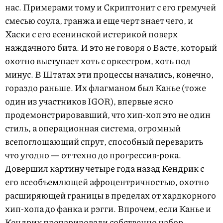
нас. Примерами тому и Скриптонит с его гремучей
смесью соула, гранжа и еще черт знает чего, и
Хаски с его есенинской истерикой поверх
наждачного бита. И это не говоря о Басте, который
охотно выступает хоть с оркестром, хоть под
минус. В Штатах эти процессы начались, конечно,
гораздо раньше. Их флагманом был Канье (тоже
один из участников IGOR), впервые ясно
продемонстрировавший, что хип-хоп это не один
стиль, а операционная система, огромный
всепоглощающий спрут, способный переварить
что угодно — от техно до прогрессив-рока.
Довершил картину четыре года назад Кендрик с
его всеобъемлющей афроцентричностью, охотно
расширяющей границы в пределах от хардкорного
хип-хопа до фанка и рэгги. Впрочем, если Канье и
Кендрик препарировали собственно набор