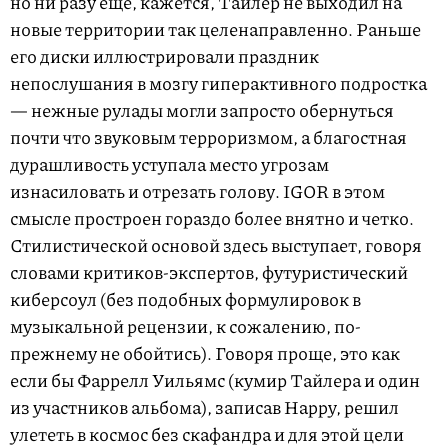
но ни разу еще, кажется, Тайлер не выходил на
новые территории так целенаправленно. Раньше
его диски иллюстрировали праздник
непослушания в мозгу гиперактивного подростка
— нежные рулады могли запросто обернуться
почти что звуковым терроризмом, а благостная
дурашливость уступала место угрозам
изнасиловать и отрезать голову. IGOR в этом
смысле простроен гораздо более внятно и четко.
Стилистической основой здесь выступает, говоря
словами критиков-экспертов, футуристический
киберсоул (без подобных формулировок в
музыкальной рецензии, к сожалению, по-
прежнему не обойтись). Говоря проще, это как
если бы Фаррелл Уильямс (кумир Тайлера и один
из участников альбома), записав Happy, решил
улететь в космос без скафандра и для этой цели