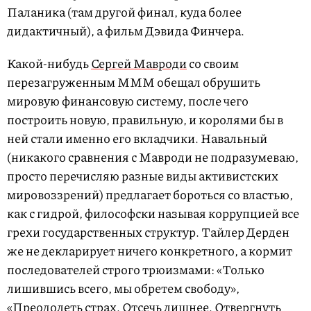
Паланика (там другой финал, куда более
дидактичный), а фильм Дэвида Финчера.
Какой-нибудь
Сергей Мавроди
со своим
перезагруженным МММ обещал обрушить
мировую финансовую систему, после чего
построить новую, правильную, и королями бы в
ней стали именно его вкладчики. Навальный
(никакого сравнения с Мавроди не подразумеваю,
просто перечисляю разные виды активистских
мировоззрений) предлагает бороться со властью,
как с гидрой, философски называя коррупцией все
грехи государственных структур. Тайлер Дерден
же не декларирует ничего конкретного, а кормит
последователей строго трюизмами: «Только
лишившись всего, мы обретем свободу»,
«Преодолеть страх. Отсечь лишнее. Отвергнуть