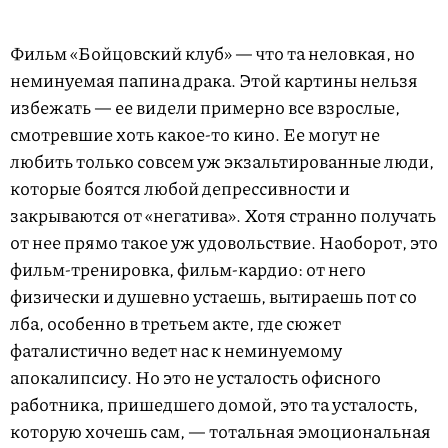
Фильм «Бойцовский клуб» — что та неловкая, но
неминуемая папина драка. Этой картины нельзя
избежать — ее видели примерно все взрослые,
смотревшие хоть какое-то кино. Ее могут не
любить только совсем уж экзальтированные люди,
которые боятся любой депрессивности и
закрываются от «негатива». Хотя странно получать
от нее прямо такое уж удовольствие. Наоборот, это
фильм-тренировка, фильм-кардио: от него
физически и душевно устаешь, вытираешь пот со
лба, особенно в третьем акте, где сюжет
фаталистично ведет нас к неминуемому
апокалипсису. Но это не усталость офисного
работника, пришедшего домой, это та усталость,
которую хочешь сам, — тотальная эмоциональная