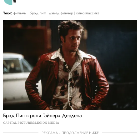
Теги:
фильмы
брэд питт
дэвид финчер
киноклассика
Брэд Питт в роли Тайлера Дердена
CAPITAL PICTURES/LEGION MEDIA
РЕКЛАМА – ПРОДОЛЖЕНИЕ НИЖЕ