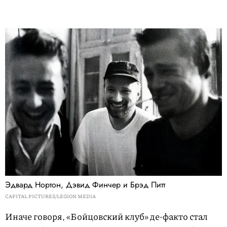
Эдвард Нортон, Дэвид Финчер и Брэд Питт
CAPITAL PICTURES/LEGION MEDIA
Иначе говоря, «Бойцовский клуб» де-факто стал