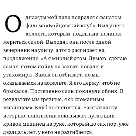
О
днажды мой папа подрался с фанатом
фильма «Бойцовский клуб». Был у него
коллега, который, подвыпив, начинал
мериться силой. Выходят они после одной
вечеринки на улицу, а того распирает на
продолжение. «А я мирный атом. Думаю, сделаю
замах, потом пойду на захват, повалю и
утихомирю. Замах он отбивает, но мы
оказываемся на асфальте. Я его держу, чтоб не
брыкался. Постепенно силы покинули обоих. В
результате мы грязные, я со сломанным
мизинцем». Клуб не состоялся. Рассказав эту
историю, папа всегда показывает пугающий
кривой мизинец на руке, который до сих пор, уже
двадцать лет, у него не разгибается.