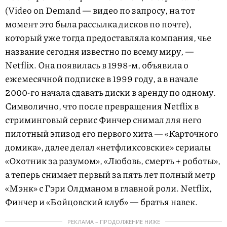
(Video on Demand — видео по запросу, на тот
момент это была рассылка дисков по почте),
который уже тогда предоставляла компания, чье
название сегодня известно по всему миру, —
Netflix. Она появилась в 1998-м, объявила о
ежемесячной подписке в 1999 году, а в начале
2000-го начала сдавать диски в аренду по одному.
Символично, что после превращения Netflix в
стриминговый сервис Финчер снимал для него
пилотный эпизод его первого хита — «Карточного
домика», далее делал «нетфликсовские» сериалы
«Охотник за разумом», «Любовь, смерть + роботы»,
а теперь снимает первый за пять лет полный метр
«Мэнк» с Гэри Олдманом в главной роли. Netflix,
Финчер и «Бойцовский клуб» — братья навек.
РЕКЛАМА – ПРОДОЛЖЕНИЕ НИЖЕ