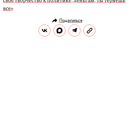
свое творчество к политике, деньгам, ты теряешь
все»
Поделиться
РАЗВЛЕЧЕНИЯ
MУЗЫКА
04.10.2019, 11:08
ОБНОВЛЕНО
14.02.2026, 20:36
Плей-лист Правила жизни: инди-
группа On-The-Go выбрала 8
лучших треков от коллег по цеху
4 октября 2019 года в 20:00 на площадке
Powerhouse в Москве пройдет не совсем
типичный концерт самой популярной
российской инди-группы On-The-Go:
ребята исполнят не свои треки, а каверы