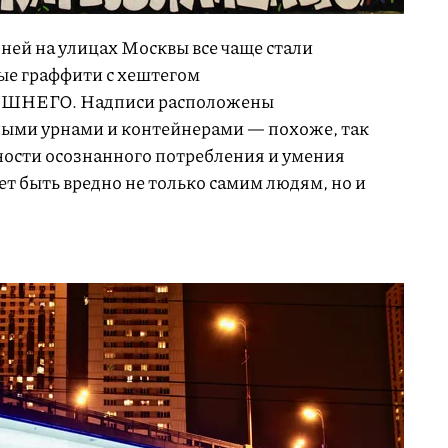
ней на улицах Москвы все чаще стали
ые граффити с хештегом
НЕГО. Надписи расположены
ными урнами и контейнерами — похоже, так
ости осознанного потребления и умения
ет быть вредно не только самим людям, но и