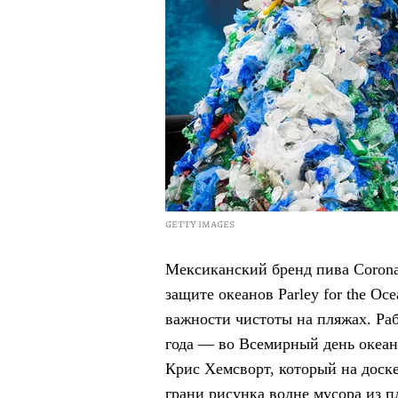
GETTY IMAGES
Мексиканский бренд пива Corona
защите океанов Parley for the O
важности чистоты на пляжах. Раб
года — во Всемирный день океан
Крис Хемсворт, который на доске
грани рисунка волне мусора из 