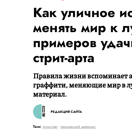
Как уличное ис
менять мир к л
примеров удач
стрит-арта
Правила жизни вспоминает а
граффити, меняющие мир в л
материал.
РЕДАКЦИЯ САЙТА
Теги:
искусство
партнерский материал