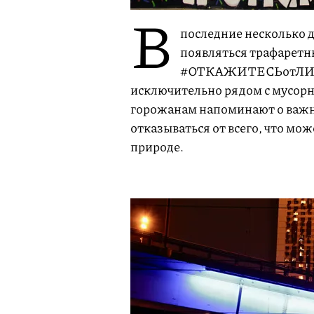
В
последние несколько д
появляться трафаретн
#ОТКАЖИТЕСЬотЛИШ
исключительно рядом с мусор
горожанам напоминают о важн
отказываться от всего, что мож
природе.