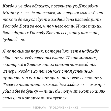
Когда я увидел обложку, посвященную Джорджу
Майклу, «звезде поневоле», моя первая мысль была
такая: да ему следует каждый день благодарить
Господа Бога за все, что у него есть. И нас таких,
благодарных Господу Богу за все, что у нас есть,
будет двое.
Я не понимаю парня, который живет в надежде
сбросить с себя тяготы славы. И это мальчик,
«который в 7 лет мечтал стать поп-звездой».
Теперь, когда в 27 лет он уже стал успешным
артистом и композитором, он хочет соскочить.
Тысячи талантливых молодых людей во всем мире
убили бы бабушку — лишь бы получить хоть каплю
славы, на которую он жалуется.
РЕКЛАМА – ПРОДОЛЖЕНИЕ НИЖЕ