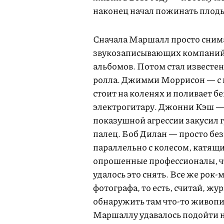
наконец начал пожинать плоды 
Сначала Маршалл просто сним
звукозаписывающих компаний —
альбомов. Потом стал известен
ролла. Джимми Моррисон — с 
стоит на коленях и поливает 
электрогитару. Джонни Кэш — 
показушной агрессии закусил г
палец. Боб Дилан — просто бе
параллельно с колесом, катящи
опрошенные профессионалы, чт
удалось это снять. Все же рок
фотографа, то есть, считай, жу
обнаружить там что-то живопис
Маршаллу удавалось подойти на