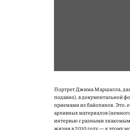
Портрет Джима Маршалла, даже
подавно), в документальной 
приемами из байопиков. Это, е
архивных материалов (немного
интервью с разными знакомыми
жизни в 2010 году — к этому м