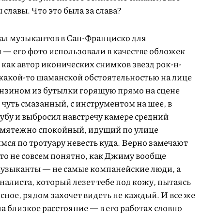
славы. Что это была за слава?
ал музыкантов в Сан-Франциско для
 его фото использовали в качестве обложек
 как автор иконических снимков звезд рок-н-
какой-то шаманской обстоятельностью на лице
бензином из бутылки горящую прямо на сцене
чуть смазанный, с инструментом на шее, в
убу и выбросил навстречу камере средний
змятежно спокойный, идущий по улице
мся по тротуару невесть куда. Верно замечают
о не совсем понятно, как Джиму вообще
-музыканты — не самые компанейские люди, а
рналиста, который лезет тебе под кожу, пытаясь
ное, рядом захочет видеть не каждый. И все же
 близкое расстояние — в его работах словно