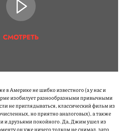
СМОТРЕТЬ
 в Америке не шибко известного (а у нас и
форме изобилует разнообразными привычными
сли не приглядываться, классический фильм из
численных, но приятно аналоговых), а также
 и друзьями покойного. Да, Джим ушел из
оменту он уже ничего толком не снимал, зато