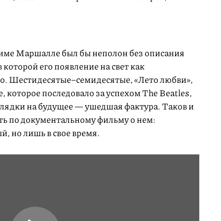
име Маршалле был бы неполон без описания
 которой его появление на свет как
. Шестидесятые–семидесятые, «Лето любви»,
, которое последовало за успехом The Beatles,
глядки на будущее — ушедшая фактура. Таков и
ь по документальному фильму о нем:
й, но лишь в свое время.