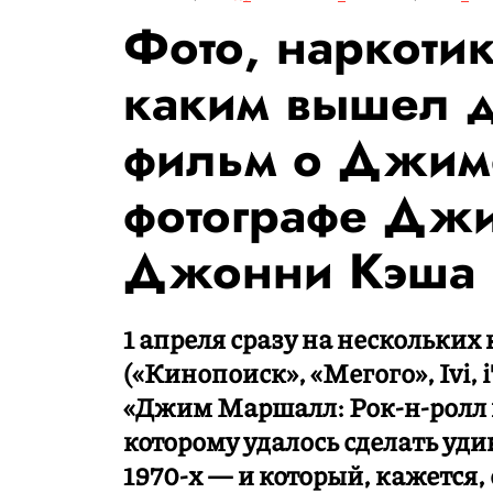
Фото, наркотик
каким вышел 
фильм о Джим
фотографе Дж
Джонни Кэша и
1 апреля сразу на нескольки
(«Кинопоиск», «Мегого», Ivi,
«Джим Маршалл: Рок-н-ролл в
которому удалось сделать уд
1970-х — и который, кажется,