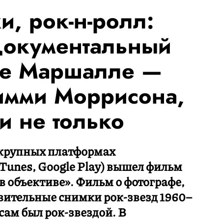
и, рок-н-ролл:
документальный
е Маршалле —
имми Моррисона,
 не только
х крупных платформах
 iTunes, Google Play) вышел фильм
 объективе». Фильм о фотографе,
ивительные снимки рок-звезд 1960–
 сам был рок-звездой. В