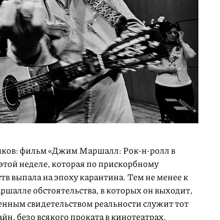
мков: фильм «Джим Маршалл: Рок-н-ролл в
этой неделе, которая по прискорбному
тв выпала на эпоху карантина. Тем не менее к
шалле обстоятельства, в которых он выходит,
енным свидетельством реальности служит тот
айн, безо всякого проката в кинотеатрах,