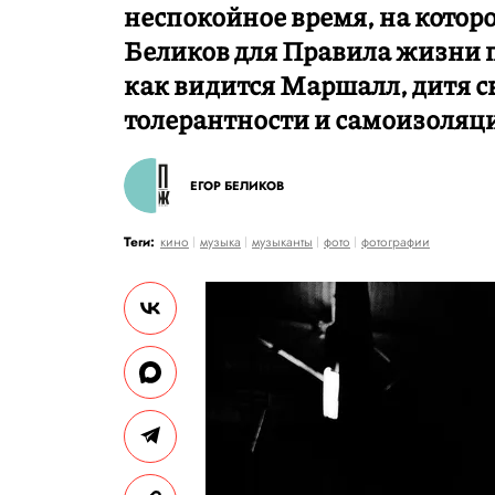
неспокойное время, на котор
Беликов для Правила жизни 
как видится Маршалл, дитя св
толерантности и самоизоляц
ЕГОР БЕЛИКОВ
Теги:
кино
музыка
музыканты
фото
фотографии