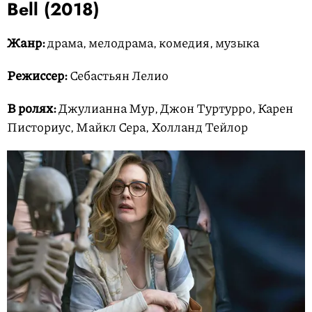
Bell
(2018)
Жанр:
драма, мелодрама, комедия, музыка
Режиссер:
Себастьян Лелио
В ролях:
Джулианна Мур, Джон Туртурро, Карен
Писториус, Майкл Сера, Холланд Тейлор