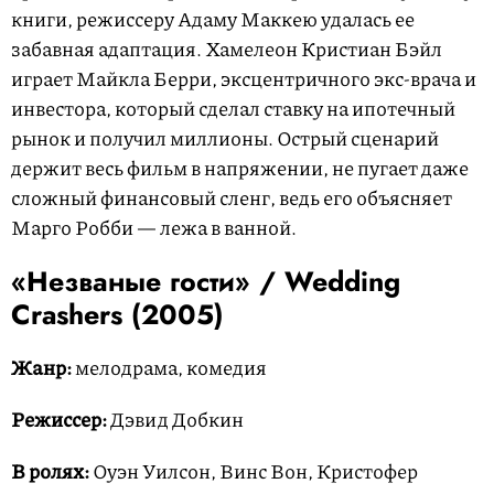
книги, режиссеру Адаму Маккею удалась ее
забавная адаптация. Хамелеон Кристиан Бэйл
играет Майкла Берри, эксцентричного экс-врача и
инвестора, который сделал ставку на ипотечный
рынок и получил миллионы. Острый сценарий
держит весь фильм в напряжении, не пугает даже
сложный финансовый сленг, ведь его объясняет
Марго Робби — лежа в ванной.
«Незваные гости» /
Wedding
Crashers
(2005)
Жанр:
мелодрама, комедия
Режиссер:
Дэвид Добкин
В ролях:
Оуэн Уилсон, Винс Вон, Кристофер