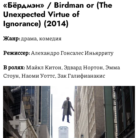
«Бёрдмэн» /
Birdman or (The
Unexpected Virtue of
Ignorance)
(2014)
Жанр:
драма, комедия
Режиссер:
Алехандро Гонсалес Иньярриту
В ролях:
Майкл Китон, Эдвард Нортон, Эмма
Стоун, Наоми Уоттс, Зак Галифианакис