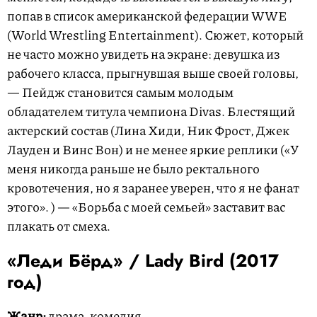
попав в список американской федерации WWE
(World Wrestling Entertainment). Сюжет, который
не часто можно увидеть на экране: девушка из
рабочего класса, прыгнувшая выше своей головы,
— Пейдж становится самым молодым
обладателем титула чемпиона Divas. Блестящий
актерский состав (Лина Хиди, Ник Фрост, Джек
Лауден и Винс Вон) и не менее яркие реплики («У
меня никогда раньше не было ректального
кровотечения, но я заранее уверен, что я не фанат
этого». ) — «Борьба с моей семьей» заставит вас
плакать от смеха.
«Леди Бёрд» /
Lady Bird
(2017
год)
Жанр:
драма, комедия