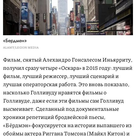
«Бердмен»
ALAMY/LEGION MEDIA
Фильм, снятый Алехандро Гонсалесом Иньярриту,
получил сразу четыре «Оскара» в 2015 году: лучший
фильм, лучший режиссер, лучший сценарий и
лучшая операторская работа. Это вновь показало,
насколько Голливуду нравятся фильмы о
Голливуде, даже если эти фильмы сам Голливуд
высмеивает. Сделанный под документальные
хроники репетиций бродвейской пьесы,
«Бёрдмэн» фокусируется на истории выпавшего из
обоймы актера Риггана Томсона (Майкл Китон) и