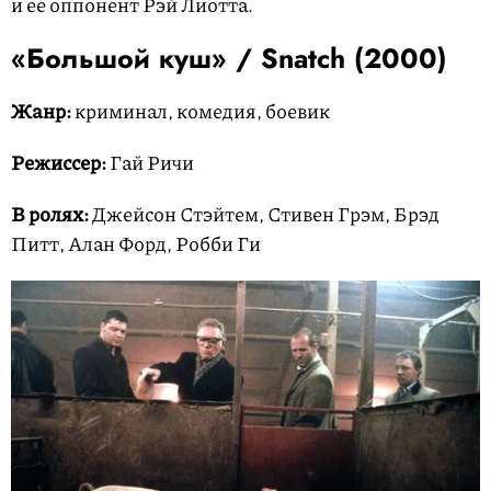
и ее оппонент Рэй Лиотта.
«Большой куш» /
Snatch
(2000)
Жанр:
криминал, комедия, боевик
Режиссер:
Гай Ричи
В ролях:
Джейсон Стэйтем, Стивен Грэм, Брэд
Питт, Алан Форд, Робби Ги