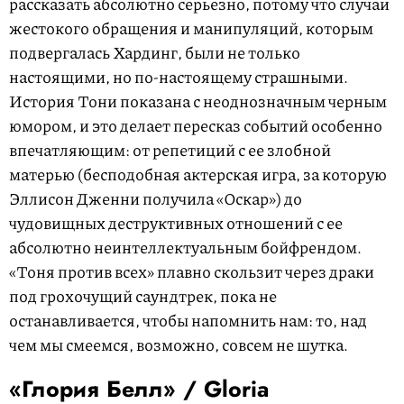
рассказать абсолютно серьезно, потому что случаи
жестокого обращения и манипуляций, которым
подвергалась Хардинг, были не только
настоящими, но по-настоящему страшными.
История Тони показана с неоднозначным черным
юмором, и это делает пересказ событий особенно
впечатляющим: от репетиций с ее злобной
матерью (бесподобная актерская игра, за которую
Эллисон Дженни получила «Оскар») до
чудовищных деструктивных отношений с ее
абсолютно неинтеллектуальным бойфрендом.
«Тоня против всех» плавно скользит через драки
под грохочущий саундтрек, пока не
останавливается, чтобы напомнить нам: то, над
чем мы смеемся, возможно, совсем не шутка.
«Глория Белл» /
Gloria