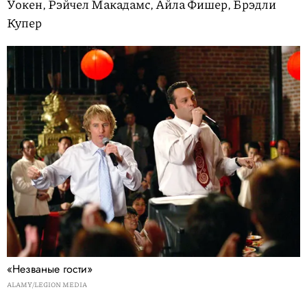
Уокен, Рэйчел Макадамс, Айла Фишер, Брэдли
Купер
«Незваные гости»
ALAMY/LEGION MEDIA