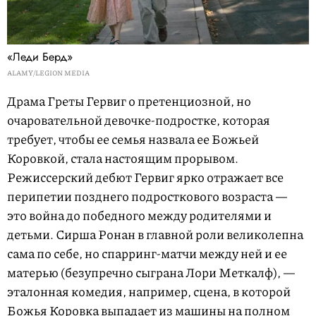
«Леди Берд»
ALAMY/LEGION MEDIA
Драма Греты Гервиг о претенциозной, но
очаровательной девочке-подростке, которая
требует, чтобы ее семья назвала ее Божьей
Коровкой, стала настоящим прорывом.
Режиссерский дебют Гервиг ярко отражает все
перипетии позднего подросткового возраста —
это война до победного между родителями и
детьми. Сирша Ронан в главной роли великолепна
сама по себе, но спарринг-матчи между ней и ее
матерью (безупречно сыграна Лори Меткалф), —
эталонная комедия, например, сцена, в которой
Божья Коровка выпадает из машины на полном