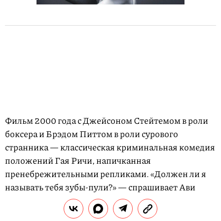
Фильм 2000 года с Джейсоном Стейтемом в роли
боксера и Брэдом Питтом в роли сурового
странника — классическая криминальная комедия
положений Гая Ричи, напичканная
пренебрежительными репликами. «Должен ли я
называть тебя зубы-пули?» — спрашивает Ави
Деновиц персонажа Винни Джонса в одной из
сцен. «Можешь называть меня Сьюзен, если это