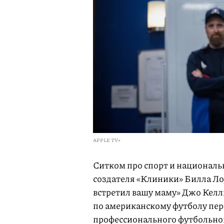
APPLE TV+
Ситком про спорт и националь
создателя «Клиники» Билла Лоу
встретил вашу маму» Джо Келл
по американскому футболу пер
профессионального футбольного