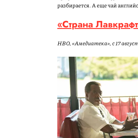
разбирается. А еще чай англий
«Страна Лавкрафта
HBO, «Амедиатека», с 17 авгус