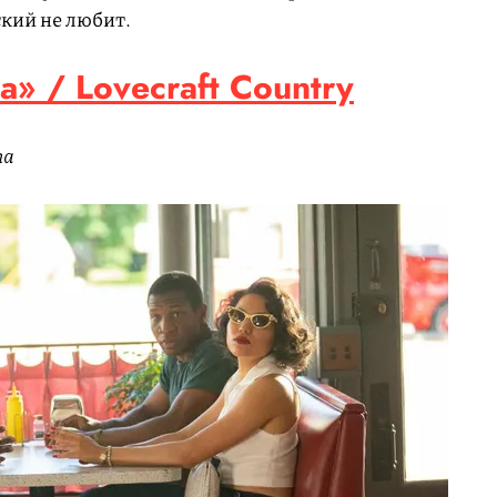
ский не любит.
» / Lovecraft Country
та