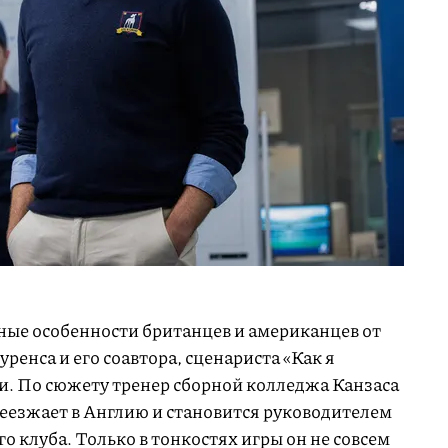
ные особенности британцев и американцев от
ренса и его соавтора, сценариста «Как я
и. По сюжету тренер сборной колледжа Канзаса
еезжает в Англию и становится руководителем
 клуба. Только в тонкостях игры он не совсем