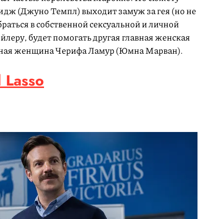
дж (Джуно Темпл) выходит замуж за гея (но не
браться в собственной сексуальной и личной
ейлеру, будет помогать другая главная женская
чная женщина Черифа Ламур (Юмна Марван).
 Lasso