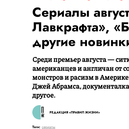
Сериалы август
Лавкрафта», «
другие новинк
Среди премьер августа — си
американцев и англичан от с
монстров и расизм в Америке
Джей Абрамса, документалка
другое.
РЕДАКЦИЯ «ПРАВИЛ ЖИЗНИ»
Теги:
сериалы