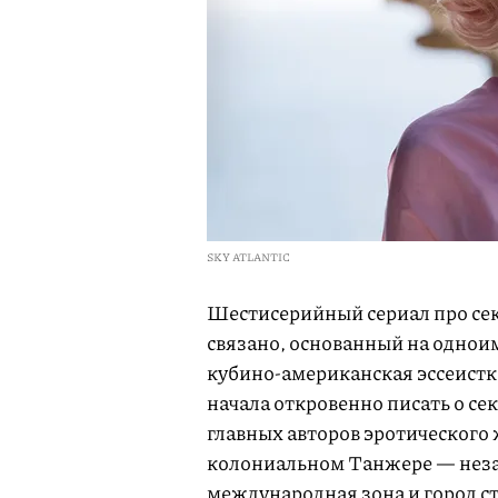
SKY ATLANTIC
Шестисерийный сериал про секс 
связано, основанный на однои
кубино-американская эссеистка
начала откровенно писать о се
главных авторов эротического 
колониальном Танжере — незад
международная зона и город с