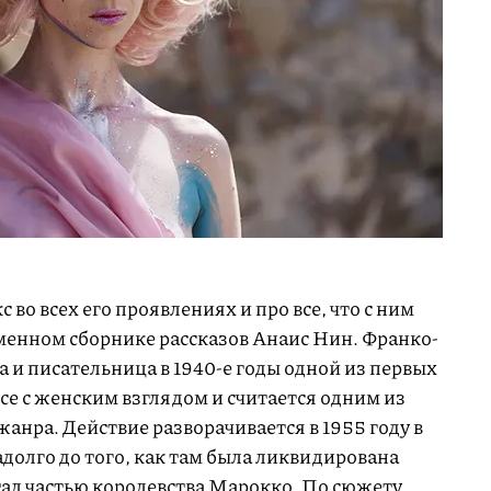
во всех его проявлениях и про все, что с ним
менном сборнике рассказов Анаис Нин. Франко-
 и писательница в 1940-е годы одной из первых
ксе с женским взглядом и считается одним из
жанра. Действие разворачивается в 1955 году в
олго до того, как там была ликвидирована
тал частью королевства Марокко. По сюжету