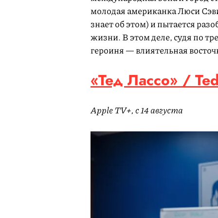
молодая американка Люси Сэви
знает об этом) и пытается разо
жизни. В этом деле, судя по тр
героиня — влиятельная восто
«Тед Лассо» / Ted
Apple TV+, c 14 августа