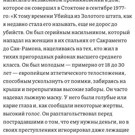
которое он совершил в Стоктоне в сентябре 1977-
го: «К тому времени Убийца из Золотого штата, как
я недавно стала его называть, еще не дорос до
убийств. Он был серийным насильником, который
нападал на женщин в их спальнях от Сакраменто
до Сан-Рамона, нацеливаясь на тех, кто жил в
тихих пригородных районах высшего среднего
класса. Он был молодым — примерно от 18 до 30
лет — европейцем атлетического телосложения,
способным ускользнуть от поимки, забираясь на
крыши и перепрыгивая высокие заборы. Он часто
надевал лыжную маску. У него были голубые или
карие глаза и, как сообщали некоторые жертвы,
высокий голос. Он разглагольствовал перед
пострадавшими о том, что ему нужны деньги, но в
своих преступлениях игнорировал даже лежащие