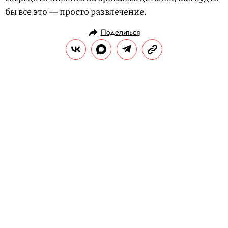
бы все это — просто развлечение.
Поделиться
РАЗВЛЕЧЕНИЯ
КИНО И СЕРИАЛЫ
07.08.2020, 11:25
«Скандал» — динамичный, но
неглубокий фильм о #MeToo. Зато
с Николь Кидман, Шарлиз Терон
и Марго Робби!
В прокате «Скандал» с Шарлиз Терон,
Николь Кидман и Марго Робби — фильм о
женщинах, сумевших остановить монстра.
В минувшие выходные ему вручили