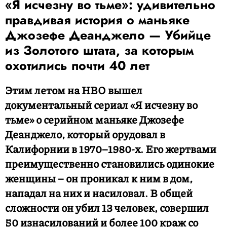
«Я исчезну во тьме»: удивительно
правдивая история о маньяке
Джозефе Деанджело — Убийце
из Золотого штата, за которым
охотились почти 40 лет
Этим летом на HBO вышел
документальный сериал «Я исчезну во
тьме» о серийном маньяке Джозефе
Деанджело, который орудовал в
Калифорнии в 1970–1980-х. Его жертвами
преимущественно становились одинокие
женщины – он проникал к ним в дом,
нападал на них и насиловал. В общей
сложности он убил 13 человек, совершил
50 изнасилований и более 100 краж со