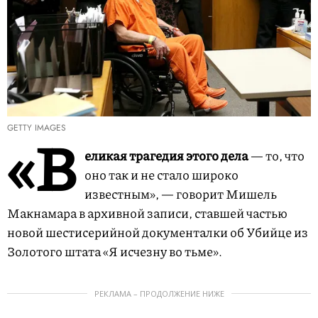
GETTY IMAGES
«В
еликая трагедия этого дела
— то, что
оно так и не стало широко
известным», — говорит Мишель
Макнамара в архивной записи, ставшей частью
новой шестисерийной документалки об Убийце из
Золотого штата «Я исчезну во тьме».
РЕКЛАМА – ПРОДОЛЖЕНИЕ НИЖЕ