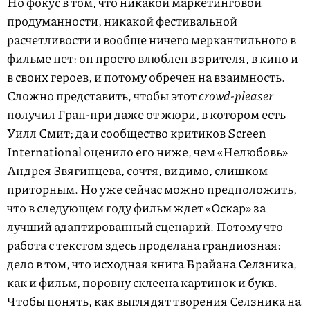
Но фокус в том, что никакой маркетинговой
продуманности, никакой фестивальной
расчетливости и вообще ничего меркантильного в
фильме нет: он просто влюблен в зрителя, в кино и
в своих героев, и потому обречен на взаимность.
Сложно представить, чтобы этот
crowd-pleaser
получил Гран-при даже от жюри, в котором есть
Уилл Смит; да и сообщество критиков Screen
International оценило его ниже, чем «Нелюбовь»
Андрея Звягинцева, сочтя, видимо, слишком
приторным. Но уже сейчас можно предположить,
что в следующем году фильм ждет «Оскар» за
лучший адаптированный сценарий. Потому что
работа с текстом здесь проделана грандиозная:
дело в том, что исходная книга Брайана Селзника,
как и фильм, поровну склеена картинок и букв.
Чтобы понять, как выглядят творения Селзника на