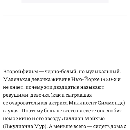
Второй фильм — черно-белый, но музыкальный.
Маленькая девочка живет в Нью-Йорке 1920-х и
не знает, почему эти двадцатые называют
ревущими: девочка (как и сыгравшая
ее очаровательная актриса Миллисент Симмондс)
глухая. Поэтому больше всего на свете она любит
немое кино и его звезду Лиллиан Мэйхью
(Джулианна Мур). А меньше всего — сидеть дома с