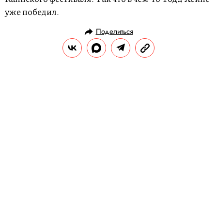
уже победил.
Поделиться
РАЗВЛЕЧЕНИЯ
КИНО И СЕРИАЛЫ
19.05.2017, 04:30
Кто вы в мире «Твин Пикс»?
В мае на экраны возвращается «Твин
Пикс» — культовый мистический сериал,
взбудораживший телезрителей интригой
«Кто убил Лору Палмер?». В
предвкушении новой порции линчевской
мистики предлагаем вам пройти тест и
определить, кем бы вы были в мире «Твин