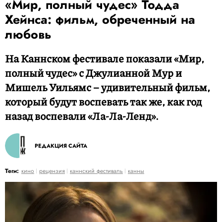
«Мир, полный чудес» Тодда
Хейнса: фильм, обреченный на
любовь
На Каннском фестивале показали «Мир,
полный чудес» с Джулианной Мур и
Мишель Уильямс – удивительный фильм,
который будут воспевать так же, как год
назад воспевали «Ла-Ла-Ленд».
РЕДАКЦИЯ САЙТА
Теги:
кино
рецензия
каннский фестиваль
канны