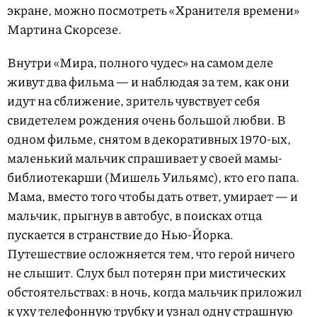
экране, можно посмотреть «Хранителя времени»
Мартина Скорсезе.
Внутри «Мира, полного чудес» на самом деле
живут два фильма — и наблюдая за тем, как они
идут на сближение, зритель чувствует себя
свидетелем рождения очень большой любви. В
одном фильме, снятом в декоративных 1970-ых,
маленький мальчик спрашивает у своей мамы-
библиотекарши (Мишель Уильямс), кто его папа.
Мама, вместо того чтобы дать ответ, умирает — и
мальчик, прыгнув в автобус, в поисках отца
пускается в странствие до Нью-Йорка.
Путешествие осложняется тем, что герой ничего
не слышит. Слух был потерян при мистических
обстоятельствах: в ночь, когда мальчик приложил
к уху телефонную трубку и узнал одну страшную