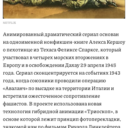
NETFLIX
Анимированный драматический сериал основан
на одноименной нонфикшен-книге Алекса Кершоу
о пехотинце из Техаса Феликсе Спарксе, который
участвовал в четырех морских вторжениях в
Европу и в освобождении Дахау 29 апреля 1945
года. Сериал сконцентрируется на событиях 1943
года, когда союзники проводили операцию
«Аваланч» по высадке на территории Италии и
встретили ожесточенное сопротивление
фашистов. В проекте использована новая
технология гибридной анимации «Триоскоп», в
основе которой лежит принцип фотоперекладки,
знакомой нам по фильмам Ричарда Линклейтера