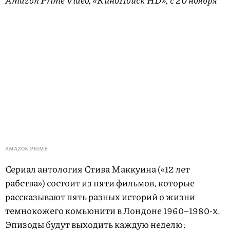
Amazon Prime Video, «КиноПоиск HD», с 20 ноября
AMAZON PRIME
Сериал антология Стива Маккуина («12 лет
рабства») состоит из пяти фильмов, которые
рассказывают пять разных историй о жизни
темнокожего комьюнити в Лондоне 1960–1980-х.
Эпизоды будут выходить каждую неделю;