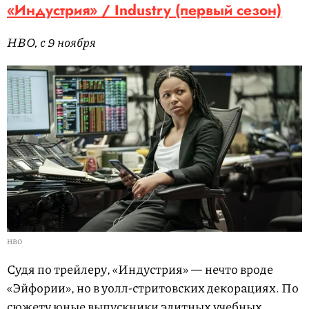
«Индустрия» / Industry (первый сезон)
HBO, с 9 ноября
HBO
Судя по трейлеру, «Индустрия» — нечто вроде
«Эйфории», но в уолл-стритовских декорациях. По
сюжету юные выпускники элитных учебных