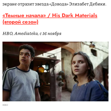
экране отразит звезда «Довода» Элизабет Дебики.
«Темные начала» / His Dark Materials
(второй сезон)
HBO, Amediateka, с 16 ноября
HBO