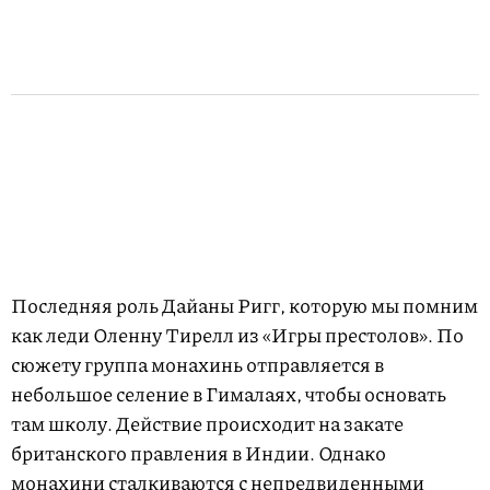
Последняя роль Дайаны Ригг, которую мы помним
как леди Оленну Тирелл из «Игры престолов». По
сюжету группа монахинь отправляется в
небольшое селение в Гималаях, чтобы основать
там школу. Действие происходит на закате
британского правления в Индии. Однако
монахини сталкиваются с непредвиденными