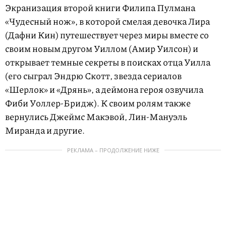
Экранизация второй книги Филипа Пулмана
«Чудесный нож», в которой смелая девочка Лира
(Дафни Кин) путешествует через миры вместе со
своим новым другом Уиллом (Амир Уилсон) и
открывает темные секреты в поисках отца Уилла
(его сыграл Эндрю Скотт, звезда сериалов
«Шерлок» и «Дрянь», а деймона героя озвучила
Фиби Уоллер-Бридж). К своим ролям также
вернулись Джеймс Макэвой, Лин-Мануэль
Миранда и другие.
РЕКЛАМА – ПРОДОЛЖЕНИЕ НИЖЕ