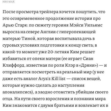
HBO MAX
После просмотра трейлера хочется пошутить, что
это осовремененное продолжение истории про
Арью Старк: по сюжету героиня Мэйси Уильямс
выросла на севере Англии c гиперопекающей
матерью Тиной, которая воспитывала дочь в
суровых условиях подготовки к концу света; в
какой-то момент уже 20-летняя Ким решает
избавиться от опеки матери (ее играет Сиан
Клиффорд, известная по роли Клэр в «Дряни») — и
отправляется посмотреть на реальный мир (у нее
даже есть аналог Arya's Kill list — список вещей,
которые нужно сделать до наступления
апокалипсиса), а заодно отомстить убийцам своего
отца. На пути своего взросления и познания мира
Ким знакомится с двумя братьями и вовлекает их в