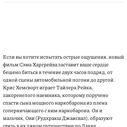
Если вы хотите испытать острые ощущения, новый
фильм Сэма Харгрейва заставит ваше сердце
бешено биться в течение двух часов подряд, от
одной сцены автомобильной погони до другой.
Крис Хемсворт играет Тайлера Рейка,
закоренелого наемника, которому поручено
спасти сына мощного наркобарона из плена
соперничающего с ним наркобарона. Он и
мальчик, Ови (Рудхракш Джаисвал), образуют
связь в их диком путешествии по Дакке,