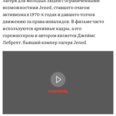
лагеря для молодых людей с ограниченными
возможностями Jened, ставшего очагом
активизма в 1970-х годах и давшего толчок
движению за права инвалидов. В фильме часто
используются архивные кадры, а его
сорежиссером и автором является Джеймс
Лебрехт, бывший кэмпер лагеря Jened.
СМОТРЕТЬ