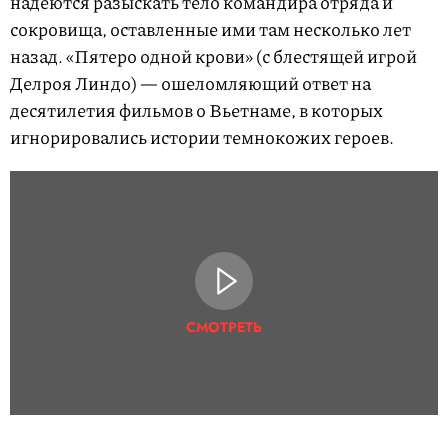
надеются разыскать тело командира отряда и
сокровища, оставленные ими там несколько лет
назад. «Пятеро одной крови» (с блестящей игрой
Делроя Линдо) — ошеломляющий ответ на
десятилетия фильмов о Вьетнаме, в которых
игнорировались истории темнокожих героев.
СМОТРЕТЬ