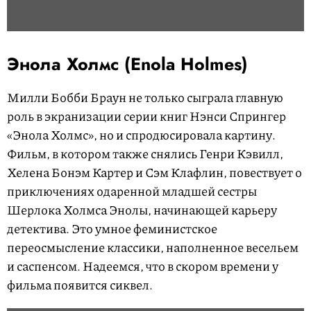
Энола Холмс (Enola Holmes)
Милли Бобби Браун не только сыграла главную
роль в экранизации серии книг Нэнси Спрингер
«Энола Холмс», но и спродюсировала картину.
Фильм, в котором также снялись Генри Кэвилл,
Хелена Бонэм Картер и Сэм Клафлин, повествует о
приключениях одаренной младшей сестры
Шерлока Холмса Энолы, начинающей карьеру
детектива. Это умное феминистское
переосмысление классики, наполненное весельем
и саспенсом. Надеемся, что в скором времени у
фильма появится сиквел.