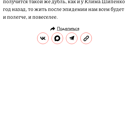
получится такой же дубль, как и у Клима Шипенко
год назад, то жить после эпидемии нам всем будет
и полегче, и повеселее.
Поделиться
РАЗВЛЕЧЕНИЯ
КИНО И СЕРИАЛЫ
10.12.2020, 18:20
«Серебряные коньки» — главный
новогодний фильм этой зимы.
Поговорили с его авторами о том,
как превратить замерзший
Петербург в диснеевскую сказку
Правила жизни поговорил с продюсером,
режиссером и сценаристом «Серебряных