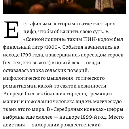
Е
сть фильмы, которым хватает четырех
цифр, чтобы объяснить свою суть. В
«Сонной лощине» таким ПИН-кодом был
финальный титр «1800». События начинались на
исходе 1799 года, а завершались переездом героев
(ну, тех, кто выжил) в новый век. Позади
оставалась эпоха сельских поверий,
мифологического мышления, готического
романтизма и какой-то святой невинности.
Впереди был век больших городов, гремящих
машин и нежелания человека видеть магическую
ткань этого мира. В «Серебряных коньках» цифры
выбраны еще смелее — на дворе 1899-й год. Место
действия — замерзший рождественский