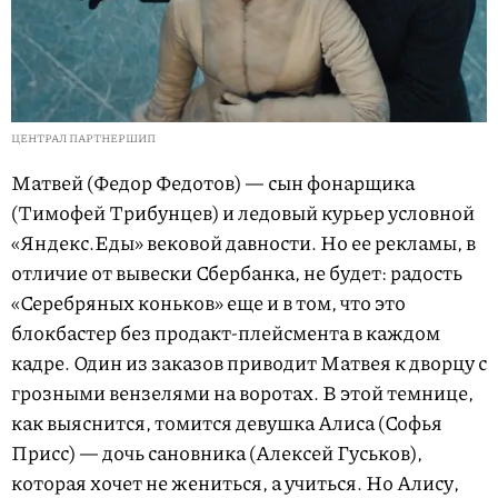
ЦЕНТРАЛ ПАРТНЕРШИП
Матвей (Федор Федотов) — сын фонарщика
(Тимофей Трибунцев) и ледовый курьер условной
«Яндекс.Еды» вековой давности. Но ее рекламы, в
отличие от вывески Сбербанка, не будет: радость
«Серебряных коньков» еще и в том, что это
блокбастер без продакт-плейсмента в каждом
кадре. Один из заказов приводит Матвея к дворцу с
грозными вензелями на воротах. В этой темнице,
как выяснится, томится девушка Алиса (Софья
Присс) — дочь сановника (Алексей Гуськов),
которая хочет не жениться, а учиться. Но Алису,