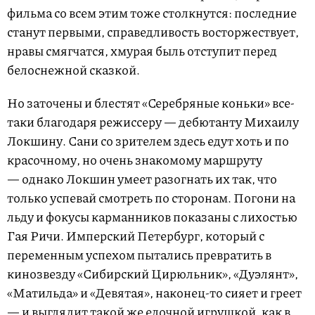
фильма со всем этим тоже столкнутся: последние
станут первыми, справедливость восторжествует,
нравы смягчатся, хмурая быль отступит перед
белоснежной сказкой.
Но заточены и блестят «Серебряные коньки» все-
таки благодаря режиссеру — дебютанту Михаилу
Локшину. Сани со зрителем здесь едут хоть и по
красочному, но очень знакомому маршруту
— однако Локшин умеет разогнать их так, что
только успевай смотреть по сторонам. Погони на
льду и фокусы карманников показаны с лихостью
Гая Ричи. Имперский Петербург, который с
переменным успехом пытались превратить в
кинозвезду «Сибирский Цирюльник», «Дуэлянт»,
«Матильда» и «Девятая», наконец-то сияет и греет
— и выглядит такой же елочной игрушкой, как в