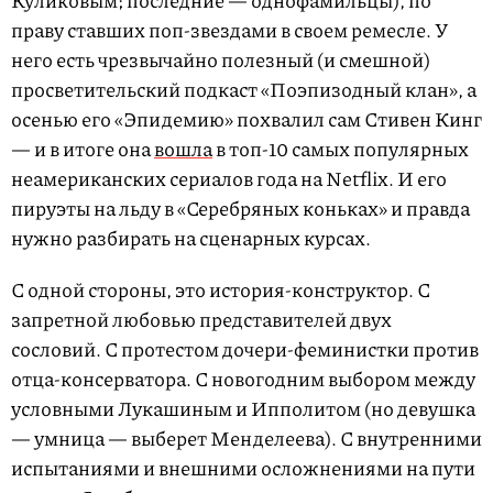
праву ставших поп-звездами в своем ремесле. У
него есть чрезвычайно полезный (и смешной)
просветительский подкаст «Поэпизодный клан», а
осенью его «Эпидемию» похвалил сам Стивен Кинг
— и в итоге она
вошла
в топ-10 самых популярных
неамериканских сериалов года на Netflix. И его
пируэты на льду в «Серебряных коньках» и правда
нужно разбирать на сценарных курсах.
С одной стороны, это история-конструктор. С
запретной любовью представителей двух
сословий. С протестом дочери-феминистки против
отца-консерватора. С новогодним выбором между
условными Лукашиным и Ипполитом (но девушка
— умница — выберет Менделеева). С внутренними
испытаниями и внешними осложнениями на пути