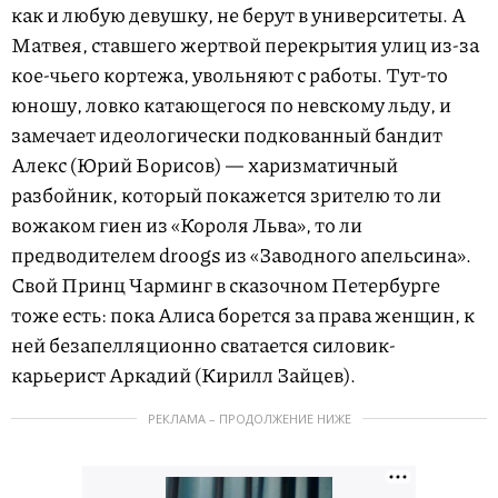
как и любую девушку, не берут в университеты. А
Матвея, ставшего жертвой перекрытия улиц из-за
кое-чьего кортежа, увольняют с работы. Тут-то
юношу, ловко катающегося по невскому льду, и
замечает идеологически подкованный бандит
Алекс (Юрий Борисов) — харизматичный
разбойник, который покажется зрителю то ли
вожаком гиен из «Короля Льва», то ли
предводителем droogs из «Заводного апельсина».
Свой Принц Чарминг в сказочном Петербурге
тоже есть: пока Алиса борется за права женщин, к
ней безапелляционно сватается силовик-
карьерист Аркадий (Кирилл Зайцев).
РЕКЛАМА – ПРОДОЛЖЕНИЕ НИЖЕ