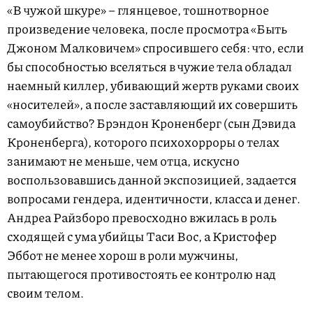
«В чужой шкуре» – глянцевое, тошнотворное
произведение человека, после просмотра «Быть
Джоном Малковичем» спросившего себя: что, если
бы способностью вселяться в чужие тела обладал
наемный киллер, убивающий жертв руками своих
«носителей», а после заставляющий их совершить
самоубийство? Брэндон Кроненберг (сын Дэвида
Кроненберга), которого психохорроры о телах
занимают не меньше, чем отца, искусно
воспользовавшись данной экспозицией, задается
вопросами гендера, идентичности, класса и денег.
Андреа Райзборо превосходно вжилась в роль
сходящей с ума убийцы Таси Вос, а Кристофер
Эббот не менее хорош в роли мужчины,
пытающегося противостоять ее контролю над
своим телом.