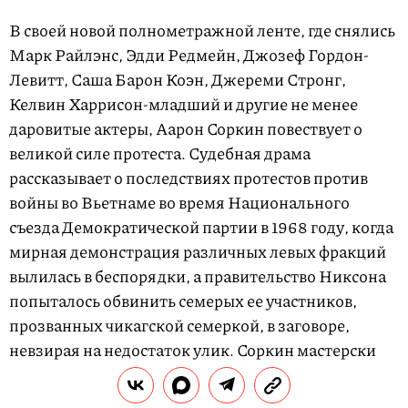
В своей новой полнометражной ленте, где снялись
Марк Райлэнс, Эдди Редмейн, Джозеф Гордон-
Левитт, Саша Барон Коэн, Джереми Стронг,
Келвин Харрисон-младший и другие не менее
даровитые актеры, Аарон Соркин повествует о
великой силе протеста. Судебная драма
рассказывает о последствиях протестов против
войны во Вьетнаме во время Национального
съезда Демократической партии в 1968 году, когда
мирная демонстрация различных левых фракций
вылилась в беспорядки, а правительство Никсона
попыталось обвинить семерых ее участников,
прозванных чикагской семеркой, в заговоре,
невзирая на недостаток улик. Соркин мастерски
пишет остроумные, провокационные диалоги,
благодаря которым фильм кажется столь живым.