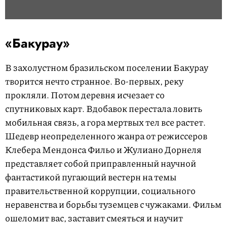
«Бакурау»
В захолустном бразильском поселении Бакурау
творится нечто странное. Во-первых, реку
прокляли. Потом деревня исчезает со
спутниковых карт. Вдобавок перестала ловить
мобильная связь, а гора мертвых тел все растет.
Шедевр неопределенного жанра от режиссеров
Клебера Мендонса Фильо и Жулиано Дорнеля
представляет собой приправленный научной
фантастикой пугающий вестерн на темы
правительственной коррупции, социального
неравенства и борьбы туземцев с чужаками. Фильм
ошеломит вас, заставит смеяться и научит