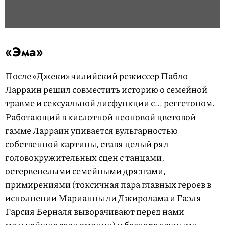
«Эма»
После «Джеки» чилийский режиссер Пабло
Ларраин решил совместить историю о семейной
травме и сексуальной дисфункции с... реггетоном.
Работающий в кислотной неоновой цветовой
гамме Ларраин упивается вульгарностью
собственной картины, ставя целый ряд
головокружительных сцен с танцами,
остервенелыми семейными дрязгами,
примирениями (токсичная пара главных героев в
исполнении Марианны ди Джиролама и Гаэля
Гарсия Берналя выворачивают перед нами