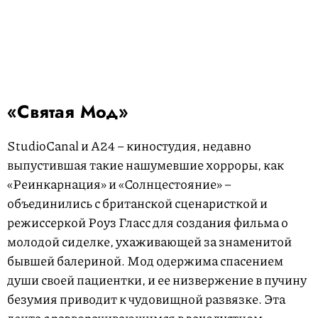
«Святая Мод»
StudioCanal и A24 – киностудия, недавно
выпустившая такие нашумевшие хорроры, как
«Реинкарнация» и «Солнцестояние» –
объединились с британской сценаристкой и
режиссеркой Роуз Гласс для создания фильма о
молодой сиделке, ухаживающей за знаменитой
бывшей балериной. Мод одержима спасением
души своей пациентки, и ее низвержение в пучину
безумия приводит к чудовищной развязке. Эта
лента с разворачивающимся в захолустном