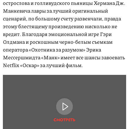
острослова и голливудского пьяницы Хермана Дж.
Манкевича лавры за лучший оригинальный
сценарий, по большому счету развенчали, правда
этому блестящему произведению нисколько не
вредит. Благодаря эмоциональной игре Гэри
Олдмана и роскошным черно-белым съемкам
оператора «Охотника за разумом» Эрика
Мессершмидта «Манк» имеет все шансы завоевать
Netflix «Оскар» за лучший фильм.
СМОТРЕТЬ