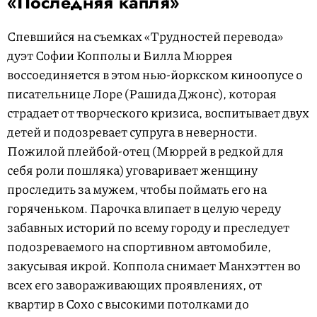
«Последняя капля»
Спевшийся на съемках «Трудностей перевода»
дуэт Софии Копполы и Билла Мюррея
воссоединяется в этом нью-йоркском киноопусе о
писательнице Лоре (Рашида Джонс), которая
страдает от творческого кризиса, воспитывает двух
детей и подозревает супруга в неверности.
Пожилой плейбой-отец (Мюррей в редкой для
себя роли пошляка) уговаривает женщину
проследить за мужем, чтобы поймать его на
горяченьком. Парочка влипает в целую череду
забавных историй по всему городу и преследует
подозреваемого на спортивном автомобиле,
закусывая икрой. Коппола снимает Манхэттен во
всех его завораживающих проявлениях, от
квартир в Сохо с высокими потолками до