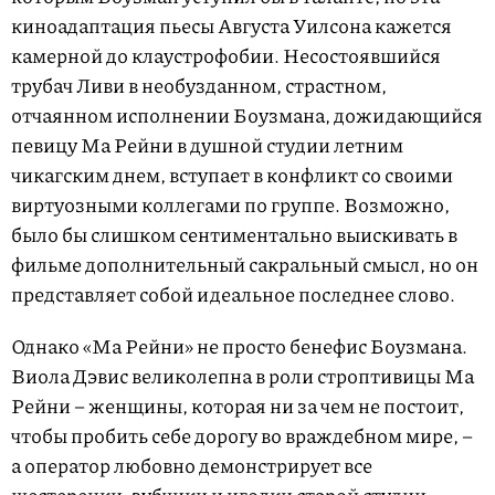
киноадаптация пьесы Августа Уилсона кажется
камерной до клаустрофобии. Несостоявшийся
трубач Ливи в необузданном, страстном,
отчаянном исполнении Боузмана, дожидающийся
певицу Ма Рейни в душной студии летним
чикагским днем, вступает в конфликт со своими
виртуозными коллегами по группе. Возможно,
было бы слишком сентиментально выискивать в
фильме дополнительный сакральный смысл, но он
представляет собой идеальное последнее слово.
Однако «Ма Рейни» не просто бенефис Боузмана.
Виола Дэвис великолепна в роли строптивицы Ма
Рейни – женщины, которая ни за чем не постоит,
чтобы пробить себе дорогу во враждебном мире, –
а оператор любовно демонстрирует все
шестеренки, зубчики и иголки старой студии