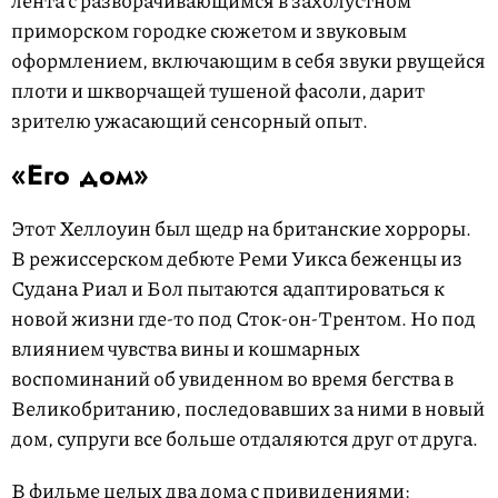
приморском городке сюжетом и звуковым
оформлением, включающим в себя звуки рвущейся
плоти и шкворчащей тушеной фасоли, дарит
зрителю ужасающий сенсорный опыт.
«Его дом»
Этот Хеллоуин был щедр на британские хорроры.
В режиссерском дебюте Реми Уикса беженцы из
Судана Риал и Бол пытаются адаптироваться к
новой жизни где-то под Сток-он-Трентом. Но под
влиянием чувства вины и кошмарных
воспоминаний об увиденном во время бегства в
Великобританию, последовавших за ними в новый
дом, супруги все больше отдаляются друг от друга.
В фильме целых два дома с привидениями: