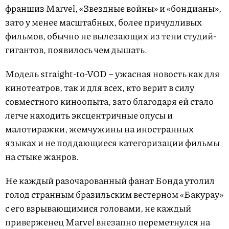
франшиз Marvel, «Звездные войны» и «бондианы»,
зато у менее масштабных, более причудливых
фильмов, обычно не вылезающих из тени студий-
гигантов, появилось чем дышать.
Модель straight-to-VOD – ужасная новость как для
кинотеатров, так и для всех, кто верит в силу
совместного киноопыта, зато благодаря ей стало
легче находить эксцентричные опусы и
малотиражки, жемчужины на иностранных
языках и не поддающиеся категоризации фильмы
на стыке жанров.
Не каждый разочарованный фанат Бонда утолил
голод странным бразильским вестерном «Бакурау»
с его взрывающимися головами, не каждый
приверженец Marvel внезапно переметнулся на