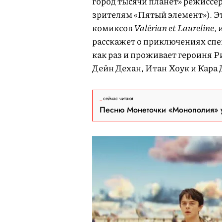
город тысячи планет» режиссер
зрителям «Пятый элемент»). Э
комиксов
Valérian et Laureline
,
расскажет о приключениях спе
как раз и проживает героиня Р
Дейн Дехан, Итан Хоук и Кара 
сейчас читают
Песню Монеточки «Монополия» у