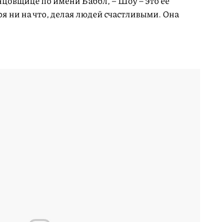
нцовщице по имени Баббл, – Шоу – это ее
ря ни на что, делая людей счастливыми. Она