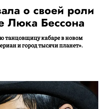
зала о своей роли
е Люка Бессона
ю танцовщицу кабаре в новом
риан и город тысячи планет».