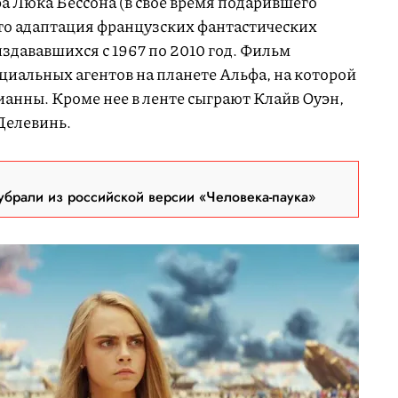
а Люка Бессона (в свое время подарившего
то адаптация французских фантастических
 издававшихся с 1967 по 2010 год. Фильм
циальных агентов на планете Альфа, на которой
ианны. Кроме нее в ленте сыграют Клайв Оуэн,
Делевинь.
брали из российской версии «Человека-паука»