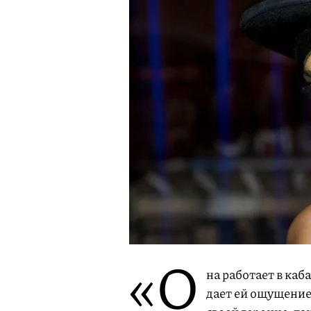
«О
на работает в каб
дает ей ощущение 