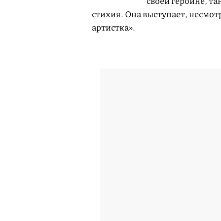
своей героине, та
стихия. Она выступает, несмот
артистка».