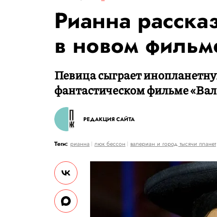
Рианна расска
в новом фильм
Певица сыграет инопланетну
фантастическом фильме «Вале
РЕДАКЦИЯ САЙТА
Теги:
рианна
люк бессон
валериан и город тысячи планет