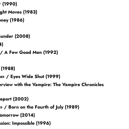
r (1990)
ight Moves (1983)
oney (1986)
hunder (2008)
4)
 / A Few Good Men (1992)
 (1988)
» / Eyes Wide Shut (1999)
rview with the Vampire: The Vampire Chronicles
Report (2002)
/ Born on the Fourth of July (1989)
Tomorrow (2014)
ion: Impossible (1996)