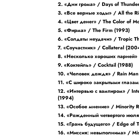
2. «Дни грома» / Days of Thunde
3. «Все верные ходы» / All the R
4. «Цвет денег» / The Color of M
5. «Фирма» / The Firm (1993)
6. «Солдаты неудачи» / Tropic T
7. «Соучастник» / Collateral (200
8. «Несколько хороших парней»
9. «Коктейль» / Cocktail (1988)
10. «Человек дождя» / Rain Man
11. «С широко закрытыми глазами
12. «Интервью с вампиром» / Inte
(1994)
13. «Особое мнение» / Minority 
14. «Рожденный четвертого июля» 
15. «Грань будущего» / Edge of 
16. «Миссия: невыполнима» / Miss