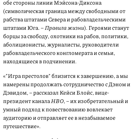
обе стороны линии Мэйсона-Диксона
(символическая граница между свободными от
рабства штатами Севера и рабовладельческими
штатами Юга. –
Правила жизни
). Героями станут
борцы за свободу, охотники на рабов, политики,
аболиционисты, журналисты, руководители
рабовладельческого конгломерата и семьи,
находящиеся в подчинении.
«"Игра престолов" близится к завершению, а мы
намерены продолжать сотрудничество с Дэном и
Дэвидом, – рассказал Кейси Блойс, вице-
президент канала
НВО
, – их изобретательный и
умный подход к повествованию вовлекает
аудиторию и отправляет ее в незабываемое
путешествие».