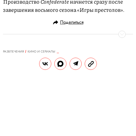
Производство
Confederate
начнется сразу после
завершения восьмого сезона «Игры престолов».
Поделиться
РАЗВЛЕЧЕНИЯ
КИНО И СЕРИАЛЫ
20.07.2017, 13:46
ОБНОВЛЕНО
14.02.2026, 20:27
HBO опубликовал записку Серсеи
Джону Сноу
РЕДАКЦИЯ САЙТА
Теги:
сериалы
игра престолов