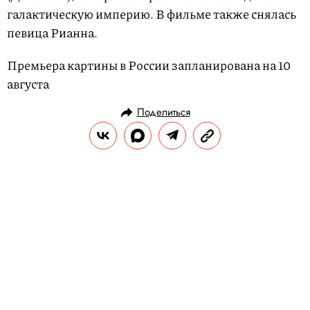
галактическую империю. В фильме также снялась
певица Рианна.
Премьера картины в России запланирована на 10
августа
Поделиться
РАЗВЛЕЧЕНИЯ
MУЗЫКА
22.07.2017, 16:36
О ссоре Канье Уэста и Jay-Z сняли
документальный фильм
История их взлета, творческого союза и
разногласий.