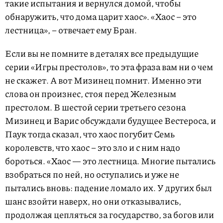
такие испытания и вернулся домой, чтобы
обнаружить, что дома царит хаос». «Хаос – это
лестница», – отвечает ему Бран.
Если вы не помните в деталях все предыдущие
серии «Игры престолов», то эта фраза вам ни о чем
не скажет. А вот Мизинец помнит. Именно эти
слова он произнес, стоя перед Железным
престолом. В шестой серии третьего сезона
Мизинец и Варис обсуждали будущее Вестероса, и
Паук тогда сказал, что хаос погубит Семь
королевств, что хаос – это зло и с ним надо
бороться. «Хаос — это лестница. Многие пытались
взобраться по ней, но оступались и уже не
пытались вновь: падение ломало их. У других был
шанс взойти наверх, но они отказывались,
продолжая цепляться за государство, за богов или