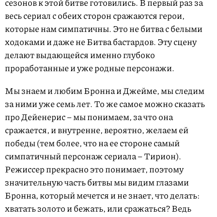
сезонов к этой битве готовились. В первый раз за
весь сериал с обеих сторон сражаются герои,
которые нам симпатичны. Это не битва с белыми
ходоками и даже не Битва бастардов. Эту сцену
делают выдающейся именно глубоко
проработанные и уже родные персонажи.
Мы знаем и любим Бронна и Джейме, мы следим
за ними уже семь лет. То же самое можно сказать
про Дейенерис – мы понимаем, за что она
сражается, и внутренне, вероятно, желаем ей
победы (тем более, что на ее стороне самый
симпатичный персонаж сериала – Тирион).
Режиссер прекрасно это понимает, поэтому
значительную часть битвы мы видим глазами
Бронна, который мечется и не знает, что делать:
хватать золото и бежать, или сражаться? Ведь