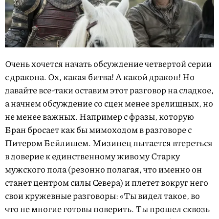
Очень хочется начать обсуждение четвертой серии
с дракона. Ох, какая битва! А какой дракон! Но
давайте все-таки оставим этот разговор на сладкое,
а начнем обсуждение со сцен менее зрелищных, но
не менее важных. Например с фразы, которую
Бран бросает как бы мимоходом в разговоре с
Питером Бейлишем. Мизинец пытается втереться
в доверие к единственному живому Старку
мужского пола (резонно полагая, что именно он
станет центром силы Севера) и плетет вокруг него
свои кружевные разговоры: «Ты видел такое, во
что не многие готовы поверить. Ты прошел сквозь