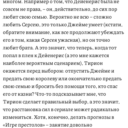
многом. Например о том, что Дейенерис была не
совсем не права, – он, действительно, до сих пор
любит свою семью. Вероятно не всю – сложно
любить Серсею, это только Джейме умеет (кстати,
обратите внимание, как все продолжают убеждать
его в том, какая Серсея ужасная), но он точно
любит брата. А это значит, что теперь, когда тот
попал в плен к Дейенерис (а это мне кажется
наиболее вероятным сценарием), Тирион
окажется перед выбором: отпустить Джейме и
предать свою королеву или окончательно предать
свою семью и бросить без помощи того, кто спас
его от казни? Что-то подсказывает мне, что
Тирион сделает правильный выбор, а это значит,
что расстановка сил в сериале может радикально
измениться. Хотя, конечно, делать прогнозы в
«Игре престолов» – занятие довольно