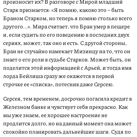
произносит их? В разговоре с Мирой младший
Старк признается: «Я помню, каково это – быть
Браном Старком, но теперь я помню столько всего
другого...». Мира считает, что Бран умер в пещере
и, если судить по его поведению в последних двух
сериях, может, так оно и есть. С другой стороны,
Бран не случайно намекает Мизинцу на то, что он
знает о его роли в судьбе Старков. Может быть, он
поделится этой информацией с Арьей, и тогда имя
лорда Бейлиша сразу же окажется в первой
строчке ее «списка», потеснив даже Серсею.
Серсея, тем временем, досрочно погасила кредит в
Железном банке и чувствует себя прекрасно. Как
мы уже знаем, ее хорошее настроение не
продлится долго, но на данный момент она может
спокойно планировать дальнейшие шаги. Судя по