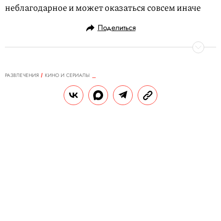
неблагодарное и может оказаться совсем иначе
Поделиться
РАЗВЛЕЧЕНИЯ
КИНО И СЕРИАЛЫ
08.08.2017, 11:20
Нагнетающие звуки «Твин Пикса»
объединили в альбом
РЕДАКЦИЯ САЙТА
Теги:
музыка
сериалы
твин пикс