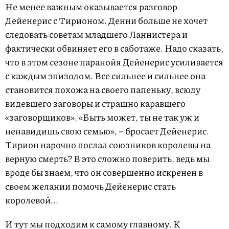
Не менее важным оказывается разговор
Дейенерис с Тирионом. Денни больше не хочет
следовать советам младшего Ланнистера и
фактически обвиняет его в саботаже. Надо сказать,
что в этом сезоне паранойя Дейенерис усиливается
с каждым эпизодом. Все сильнее и сильнее она
становится похожа на своего папеньку, всюду
видевшего заговоры и страшно каравшего
«заговорщиков». «Быть может, ты не так уж и
ненавидишь свою семью», – бросает Дейенерис.
Тирион нарочно послал союзников королевы на
верную смерть? В это сложно поверить, ведь мы
вроде бы знаем, что он совершенно искренен в
своем желании помочь Дейенерис стать
королевой...
И тут мы подходим к самому главному. К