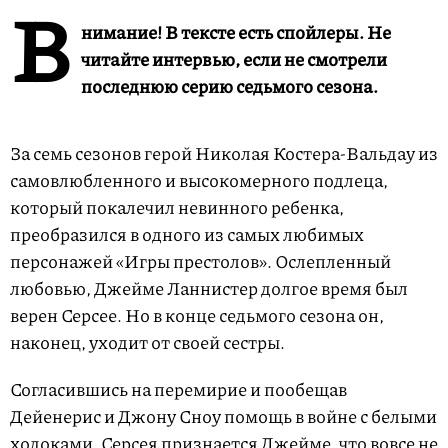
В
нимание! В тексте есть спойлеры. Не
читайте интервью, если не смотрели
последнюю серию седьмого сезона.
За семь сезонов герой Николая Костера-Вальдау из
самовлюбленного и высокомерного подлеца,
который покалечил невинного ребенка,
преобразился в одного из самых любимых
персонажей «Игры престолов». Ослепленный
любовью, Джейме Ланнистер долгое время был
верен Серсее. Но в конце седьмого сезона он,
наконец, уходит от своей сестры.
Согласившись на перемирие и пообещав
Дейенерис и Джону Сноу помощь в войне с белыми
ходоками, Серсея признается Джейме, что вовсе не