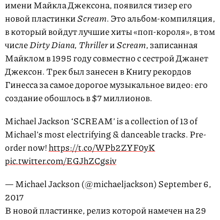
имени Майкла Джексона, появился тизер его
новой пластинки
Scream
. Это альбом-компиляция,
в который войдут лучшие хиты «поп-короля», в том
числе
Dirty Diana, Thriller
и
Scream
, записанная
Майклом в 1995 году совместно с сестрой Джанет
Джексон. Трек был занесен в Книгу рекордов
Гинесса за самое дорогое музыкальное видео: его
создание обошлось в $7 миллионов.
Michael Jackson ‘SCREAM’ is a collection of 13 of
Michael’s most electrifying & danceable tracks. Pre-
order now!
https://t.co/WPb2ZYF0yK
pic.twitter.com/EGJhZCgsiv
— Michael Jackson (@michaeljackson) September 6,
2017
В новой пластинке, релиз которой намечен на 29