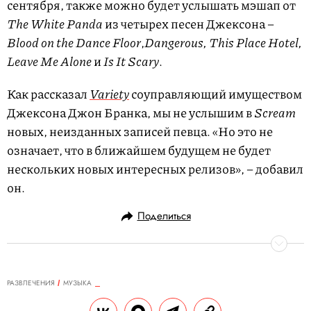
сентября, также можно будет услышать мэшап от
The White Panda
из четырех песен Джексона –
Blood on the Dance Floor
,
Dangerous, This Place Hotel,
Leave Me Alone
и
Is It Scary
.
Как рассказал
Variety
соуправляющий имуществом
Джексона Джон Бранка, мы не услышим в
Scream
новых, неизданных записей певца. «Но это не
означает, что в ближайшем будущем не будет
нескольких новых интересных релизов», – добавил
он.
Поделиться
РАЗВЛЕЧЕНИЯ
MУЗЫКА
07.09.2017, 00:38
ОБНОВЛЕНО
14.02.2026, 20:28