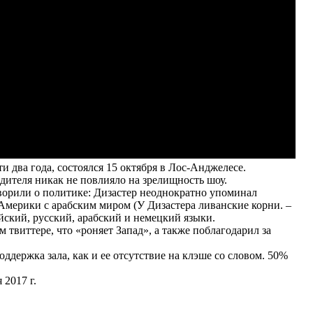
и два года, состоялся 15 октября в Лос-Анджелесе.
дителя никак не повлияло на зрелищность шоу.
ворили о политике: Дизастер неоднократно упоминал
Америки с арабским миром (У Дизастера ливанские корни. –
йский, русский, арабский и немецкий языки.
 твиттере, что «роняет Запад», а также поблагодарил за
ддержка зала, как и ее отсутствие на клэше со словом. 50%
 2017 г.