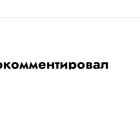
окомментировал
изастером