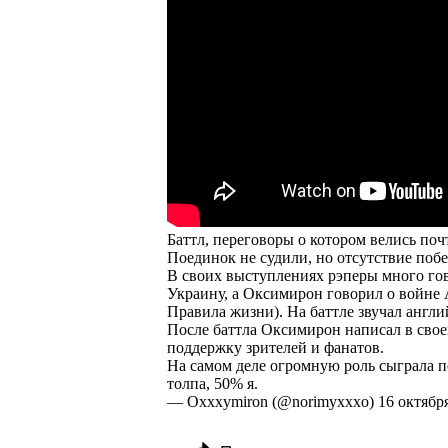
Баттл, переговоры о котором велись почт
Поединок не судили, но отсутствие побе
В своих выступлениях рэперы много го
Украину, а Оксимирон говорил о войне 
Правила жизни). На баттле звучал англи
После баттла Оксимирон написал в своем
поддержку зрителей и фанатов.
На самом деле огромную роль сыграла по
толпа, 50% я.
— Oxxxymiron (@norimyxxxo) 16 октября