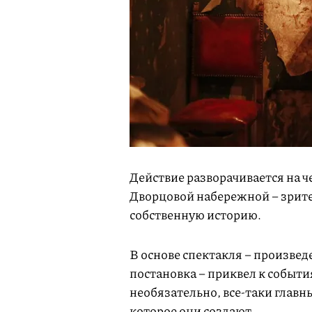
Действие разворачивается на ч
Дворцовой набережной – зрите
собственную историю.
В основе спектакля – произве
постановка – приквел к событи
необязательно, все-таки глав
которое они создают.