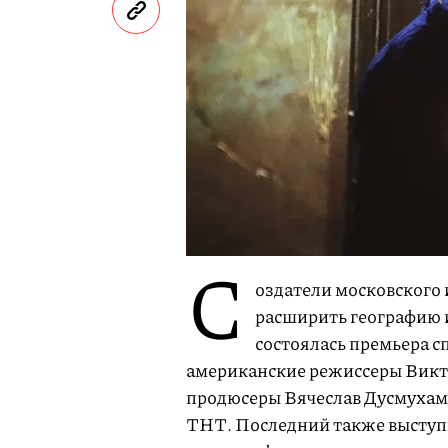
С
оздатели московского
расширить географию и
состоялась премьера с
американские режиссеры Викто
продюсеры Вячеслав Дусмухаме
ТНТ. Последний также выступил