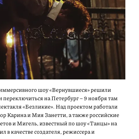
 иммерсивного шоу «Вернувшиеся» решили
 переключиться на Петербург – 9 ноября там
пектакля «Безликие». Над проектом работали
р Карина и Мия Занетти, а также российские
тов и Мигель, известный по шоу «Танцы» на
 в качестве создателя, режиссера и