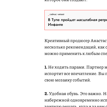
сейчас читают
В Туле пройдет масштабная ретр
Инфанте
Креативный продюсер Анастас
несколько рекомендаций, как 
можно применить к любым спе
1.
Не ходить парами. Партнер м
испортит все впечатление. Вы 
свою мозаику событий.
2.
Удобная обувь. Это важно. Н
набережной одновременно испо
зрителю решать, куда и за кем 