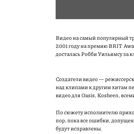
Видео на самый популярный тр
2001 году на премию BRIT Awar
досталась Робби Уильямсу за к
Создатели видео — режиссерск
над клипами к другим хитам пев
видео для Oasis, Kosheen, все
По сюжету исполнителю приход
пор, пока все ошибки, допуще
будут исправлены.