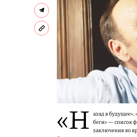
«Н
азад в будущее»,
беги» — список 
заключения во в