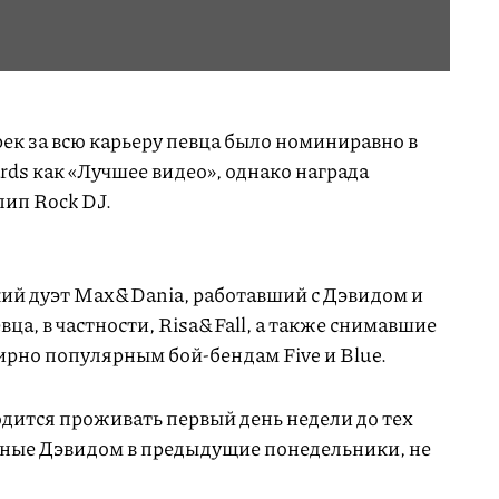
ек за всю карьеру певца было номиниравно в
ds как «Лучшее видео», однако награда
лип Rock DJ.
ий дуэт Max&Dania, работавший с Дэвидом и
ца, в частности, Risa&Fall, а также снимавшие
мирно популярным бой-бендам Five и Blue.
ится проживать первый день недели до тех
нные Дэвидом в предыдущие понедельники, не