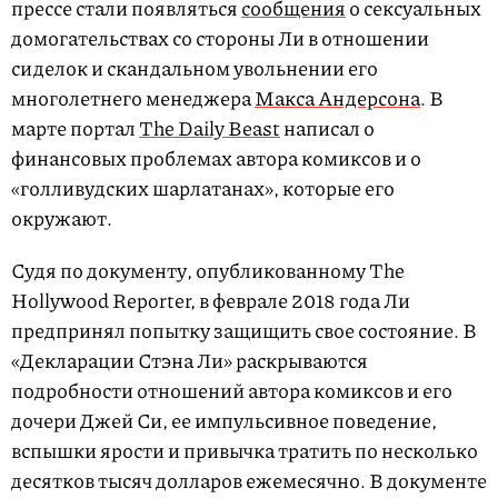
прессе стали появляться
сообщения
о сексуальных
домогательствах со стороны Ли в отношении
сиделок и скандальном увольнении его
многолетнего менеджера
Макса Андерсона
. В
марте портал
The Daily Beast
написал о
финансовых проблемах автора комиксов и о
«голливудских шарлатанах», которые его
окружают.
Судя по документу, опубликованному The
Hollywood Reporter, в феврале 2018 года Ли
предпринял попытку защищить свое состояние. В
«Декларации Стэна Ли» раскрываются
подробности отношений автора комиксов и его
дочери Джей Си, ее импульсивное поведение,
вспышки ярости и привычка тратить по несколько
десятков тысяч долларов ежемесячно. В документе