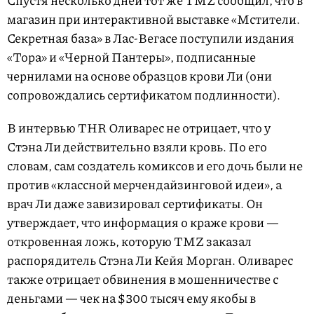
Спустя несколько дней тот же TMZ сообщил, что в
магазин при интерактивной выставке «Мстители.
Секретная база» в Лас-Вегасе поступили издания
«Тора» и «Черной Пантеры», подписанные
чернилами на основе образцов крови Ли (они
сопровождались сертификатом подлинности).
В интервью THR Оливарес не отрицает, что у
Стэна Ли действительно взяли кровь. По его
словам, сам создатель комиксов и его дочь были не
против «классной мерчендайзинговой идеи», а
врач Ли даже завизировал сертификаты. Он
утверждает, что информация о краже крови —
откровенная ложь, которую TMZ заказал
распорядитель Стэна Ли Кейя Морган. Оливарес
также отрицает обвинения в мошенничестве с
деньгами — чек на $300 тысяч ему якобы в