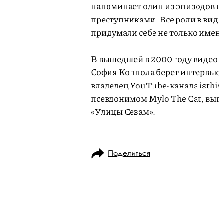
напоминает один из эпизодов 
преступниками. Все роли в вид
придумали себе не только име
В вышедшей в 2000 году видео 
София Коппола берет интервью
владелец YouTube-канала isth
псевдонимом Mylo The Cat, вы
«Улицы Сезам».
Поделиться
РАЗВЛЕЧЕНИЯ
MУЗЫКА