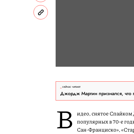
сейчас читают
Джордж Мартин признался, что 
В
идео, снятое Спайком
популярных в 70-е год
Сан-Франциско», «Стар