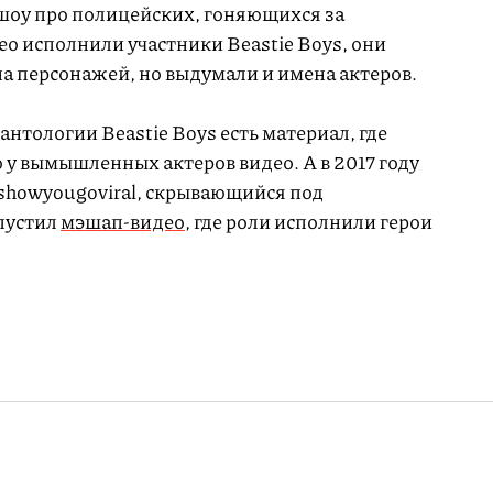
шоу про полицейских, гоняющихся за
ео исполнили участники Beastie Boys, они
на персонажей, но выдумали и имена актеров.
антологии Beastie Boys есть материал, где
 у вымышленных актеров видео. А в 2017 году
ishowyougoviral, скрывающийся под
пустил
мэшап-видео
, где роли исполнили герои