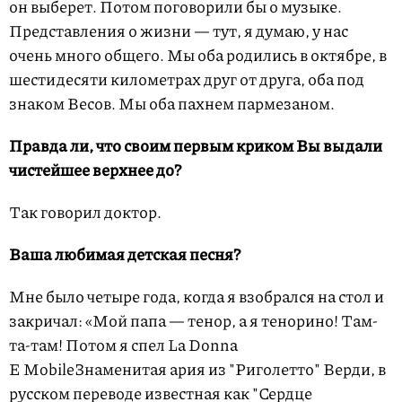
он выберет. Потом поговорили бы о музыке.
Представления о жизни — тут, я думаю, у нас
очень много общего. Мы оба родились в октябре, в
шестидесяти километрах друг от друга, оба под
знаком Весов. Мы оба пахнем пармезаном.
Правда ли, что своим первым криком Вы выдали
чистейшее верхнее до?
Так говорил доктор.
Ваша любимая детская песня?
Мне было четыре года, когда я взобрался на стол и
закричал: «Мой папа — тенор, а я тенорино! Там-
та-там! Потом я спел
La Donna
E Mobile
Знаменитая ария из "Риголетто" Верди, в
русском переводе известная как "Сердце