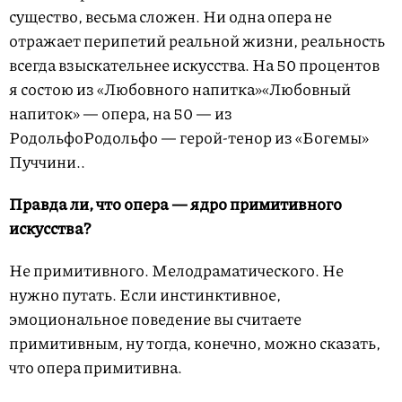
существо, весьма сложен. Ни одна опера не
отражает перипетий реальной жизни, реальность
всегда взыскательнее искусства. На 50 процентов
я состою из
«Любовного напитка»
«Любовный
напиток» — опера
, на 50 — из
Родольфо
Родольфо — герой-тенор из «Богемы»
Пуччини.
.
Правда ли, что опера — ядро примитивного
искусства?
Не примитивного. Мелодраматического. Не
нужно путать. Если инстинктивное,
эмоциональное поведение вы считаете
примитивным, ну тогда, конечно, можно сказать,
что опера примитивна.