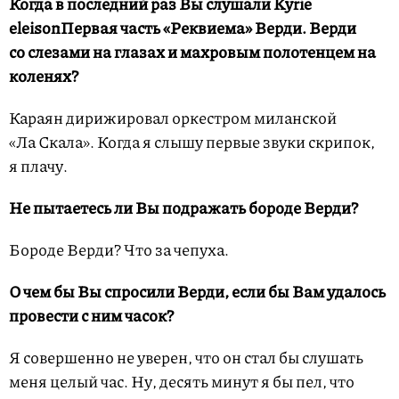
Когда в последний раз Вы слушали
Kyrie
eleison
Первая часть «Реквиема» Верди.
Верди
со слезами на глазах и махровым полотенцем на
коленях?
Караян дирижировал оркестром миланской
«Ла Скала». Когда я слышу первые звуки скрипок,
я плачу.
Не пытаетесь ли Вы подражать бороде Верди?
Бороде Верди? Что за чепуха.
О чем бы Вы спросили Верди, если бы Вам удалось
провести с ним часок?
Я совершенно не уверен, что он стал бы слушать
меня целый час. Ну, десять минут я бы пел, что