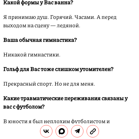
Какой формы у Вас ванна?
Я принимаю душ. Горячий. Часами. А перед
выходом на сцену — ледяной.
Ваша обычная гимнастика?
Никакой гимнастики.
Гольф для Вас тоже слишком утомителен?
Прекрасный спорт. Но не для меня.
Какие травматические переживания связаны у
вас с футболом?
В юности я был неплохим футболистом и
замечательным вратарем. Я стоял на воротах за
Модену, мой родной город, и пропустил три мяча.