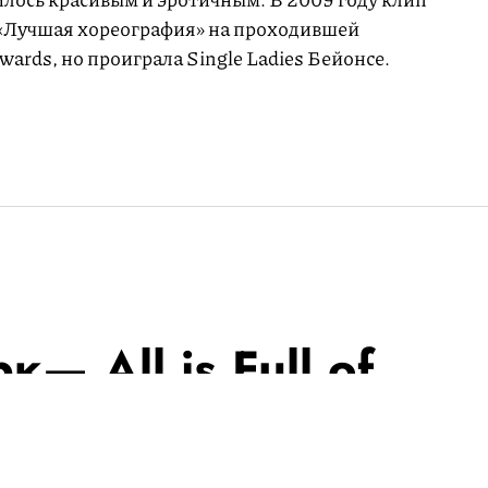
 «Лучшая хореография» на проходившей
rds, но проиграла Single Ladies Бейонсе.
— All is Full of