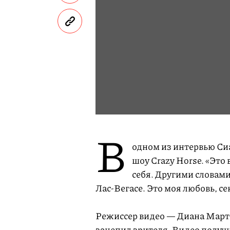
В
одном из интервью Сиа
шоу Crazy Horse. «Это
себя. Другими словами,
Лас-Вегасе. Это моя любовь, с
Режиссер видео — Диана Марте
зацепил зрителя. Видео получ