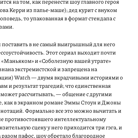
ится на том, как перенести шоу главного героя
лова Керри из папье-маше); дед курит с внуком
роповедь, то упакованная в формат стендапа с
зами.
я поставить в не самый выигрышный для него
ессоустойчивость. Этот сериал выходит почти
 «Маньяком» и «Соболезную вашей утрате»
знана экстремистской и запрещена на
ации) Watch — двумя вкрадчивыми историями о
равм и результат трагедий; что единственная
с может рассчитывать, — общение с другими
 как в экранном романе Эммы Стоун и Джоны
ннотаций. Формально все это можно вычитать и
 не противостоявшего интеллектуальному
зительную сцену у него приходится три гэга, и
за разом пафос, шоу обретало благородное