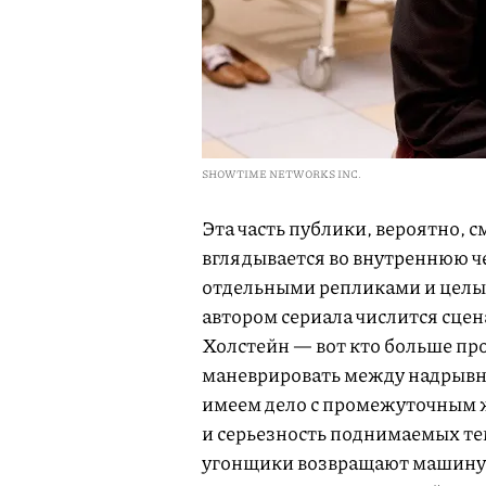
SHOWTIME NETWORKS INC.
Эта часть публики, вероятно, 
вглядывается во внутреннюю ч
отдельными репликами и целым
автором сериала числится сцен
Холстейн — вот кто больше пр
маневрировать между надрывн
имеем дело с промежуточным ж
и серьезность поднимаемых те
угонщики возвращают машину П