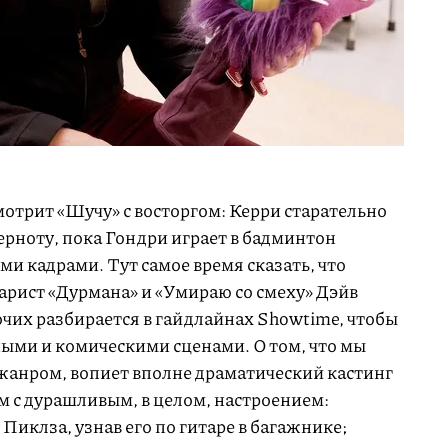
смотрит «Шучу» с восторгом: Керри старательно
ерноту, пока Гондри играет в бадминтон
и кадрами. Тут самое время сказать, что
арист «Дурмана» и «Умираю со смеху» Дэйв
очих разбирается в гайдлайнах Showtime, чтобы
ыми и комическими сценами. О том, что мы
анром, вопиет вполне драматический кастинг
м с дурашливым, в целом, настроением:
иклза, узнав его по гитаре в багажнике;