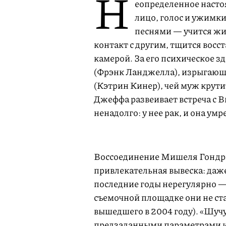
Н
еопределенное наст
лицо, голос и ужимки
песнями — учится жит
контакт с другим, тщится восс
камерой. За его психическое з
(Фрэнк Ланджелла), изрыгающ
(Кэтрин Кинер), чей муж крут
Джеффа развеивает встреча с В
ненадолго: у нее рак, и она умр
Воссоединение Мишеля Гондри
привлекательная вывеска: даже
последние годы нерегулярно — 
съемочной площадке они не ста
вышедшего в 2004 году). «Шучу
предзаданными параметрами и