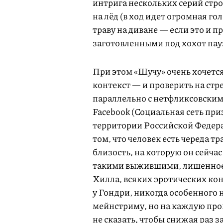
интрига нескольких серий стро
на лёд (в ход идет огромная го
траву на диване — если это и п
заготовленными под хохот пау
При этом «Шучу» очень хочетс
контекст — и проверить на стр
параллельно с нетфликсовским
Facebook (Социальная сеть при
территории Российской Федер
том, что человек есть череда т
близость, на которую он сейча
такими выжившими, лишенное,
Хилла, всяких эротических ко
у Гондри, никогда особенного
мейнстриму, но на каждую прон
не сказать, чтобы снижая раз 