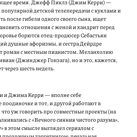
оящее время. Джефф Пиклз (Джим Керри) —
 популярной детской телепередачи с куклами и
ь после гибели одного своего сына, ищет
тановить отношения с женой и хандрит перед
доровье борются отец-продюсер Себастьян
ий душные афоризмы, и сестра Дейрдре
ит роман с местным пианистом. Меланхолию
ивиан (Джинджер Гонзага), но и это, кажется,
ет через шесть недель.
 и Джима Керри — вполне себе
 поодиночке и тот, и другой работают в
что уж говорить про совместные проекты (на
лкивались с «Вечного сияния чистого разума»,
» в этом смысле выглядел сериалом с
 прозрачным таргетингом: печальная