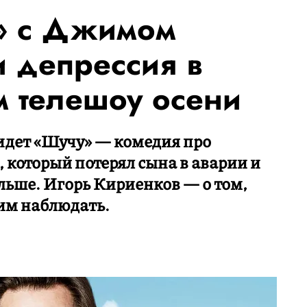
» с Джимом
и депрессия в
м телешоу осени
 идет «Шучу» — комедия про
 который потерял сына в аварии и
альше. Игорь Кириенков — о том,
тим наблюдать.