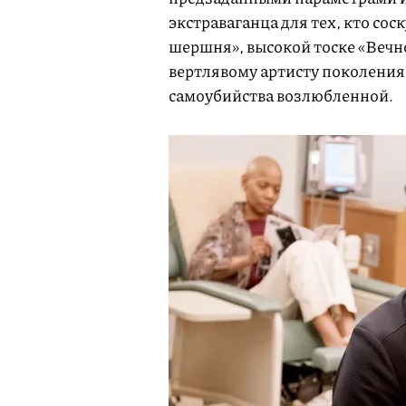
экстраваганца для тех, кто со
шершня», высокой тоске «Вечно
вертлявому артисту поколения,
самоубийства возлюбленной.