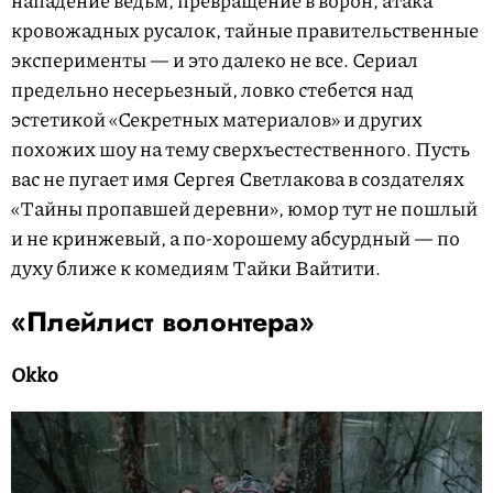
нападение ведьм, превращение в ворон, атака
кровожадных русалок, тайные правительственные
эксперименты — и это далеко не все. Сериал
предельно несерьезный, ловко стебется над
эстетикой «Секретных материалов» и других
похожих шоу на тему сверхъестественного. Пусть
вас не пугает имя Сергея Светлакова в создателях
«Тайны пропавшей деревни», юмор тут не пошлый
и не кринжевый, а по-хорошему абсурдный — по
духу ближе к комедиям Тайки Вайтити.
«Плейлист волонтера»
Okko