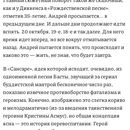
как и у Диккенса в «Рождественской песне»:
отметив 35-летие, Андрей просыпается... в
предыдущем дне. И дальше дни продолжают идти
вспять. 20 октября, 19-е, 18-е и так далее. Для него
время идет вперед, но все вокруг отматывается
назад. Андрей пытается понять, что происходит и
каково это — жить, не зная, что будет завтра.
В «Сансаре», идея которой исходит, очевидно, из
одноименной песни Басты, звучащей за сериал
буддистской мантрой бесконечное число раз,
показано извечное противоборство фатализма и
героизма. Конечно, изображено это слегка коряво
и мелодраматично (из-за введения таинственной
героини Кристины Асмус), но общая концепция
ясна — это история перевоспитания. Герой