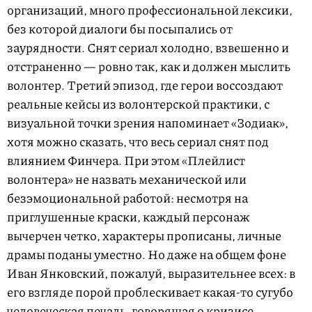
организаций, много профессиональной лексики,
без которой диалоги бы посыпались от
заурядности. Снят сериал холодно, взвешенно и
отстраненно — ровно так, как и должен мыслить
волонтер. Третий эпизод, где герои воссоздают
реальные кейсы из волонтерской практики, с
визуальной точки зрения напоминает «Зодиак»,
хотя можно сказать, что весь сериал снят под
влиянием Финчера. При этом «Плейлист
волонтера» не назвать механической или
безэмоциональной работой: несмотря на
приглушенные краски, каждый персонаж
вычерчен четко, характеры прописаны, личные
драмы поданы уместно. Но даже на общем фоне
Иван Янковский, пожалуй, выразительнее всех: в
его взгляде порой проблескивает какая-то сугубо
человеческая печаль, говорящая о кризисе