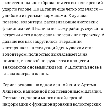
экзистенциального брожения его выводит резкий
удар по голове. Но Штапич еще легко отделался —
ушибами и пустыми карманами. Ему даже
повезло: волонтеры, расклеивающие листовки с
физиономией Штапича по всему району, случайно
встретили его у подъезда и повезли на перевязку. А
дальше все как закрутилось: вчерашний
«потеряшка» на следующий день уже сам стал
волонтером, полностью выкладывается на
поисках, с головой погружается в процесс и
знакомится с новыми людьми. У Штапича вновь в
глазах заиграла жизнь.
Сериал основан на одноименной книге Артема
Ляшенко, написанной под псевдонимом Штапич.
Отсюда в сценарии много инсайдерской
информации о функционировании волонтерских