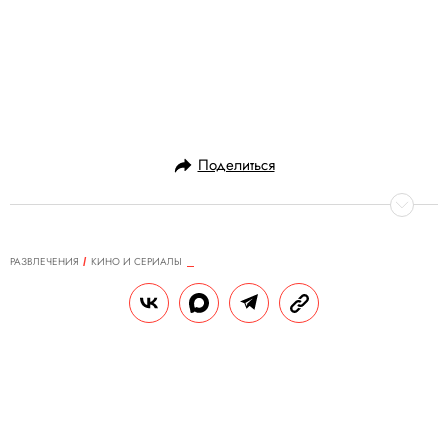
Поделиться
РАЗВЛЕЧЕНИЯ
КИНО И СЕРИАЛЫ
06.09.2023, 12:34
Женщины смотрят: что такое
«женский взгляд» в кино
Современный кинематограф подарил нам
огромное разнообразие жанров, форматов