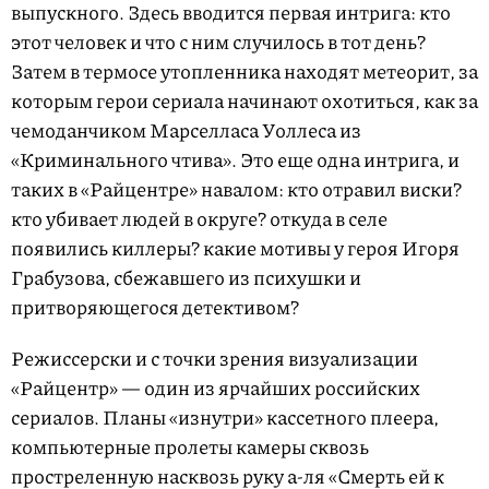
выпускного. Здесь вводится первая интрига: кто
этот человек и что с ним случилось в тот день?
Затем в термосе утопленника находят метеорит, за
которым герои сериала начинают охотиться, как за
чемоданчиком Марселласа Уоллеса из
«Криминального чтива». Это еще одна интрига, и
таких в «Райцентре» навалом: кто отравил виски?
кто убивает людей в округе? откуда в селе
появились киллеры? какие мотивы у героя Игоря
Грабузова, сбежавшего из психушки и
притворяющегося детективом?
Режиссерски и с точки зрения визуализации
«Райцентр» — один из ярчайших российских
сериалов. Планы «изнутри» кассетного плеера,
компьютерные пролеты камеры сквозь
простреленную насквозь руку а-ля «Смерть ей к