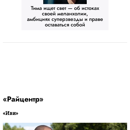
«Райцентр»
«Иви»