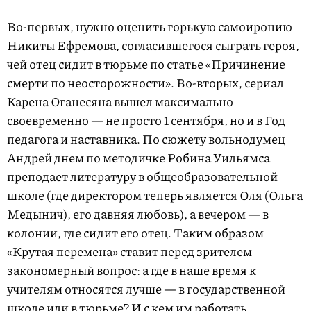
Во-первых, нужно оценить горькую самоиронию
Никиты Ефремова, согласившегося сыграть героя,
чей отец сидит в тюрьме по статье «Причинение
смерти по неосторожности». Во-вторых, сериал
Карена Оганесяна вышел максимально
своевременно — не просто 1 сентября, но и в Год
педагога и наставника. По сюжету вольнодумец
Андрей днем по методичке Робина Уильямса
преподает литературу в общеобразовательной
школе (где директором теперь является Оля (Ольга
Медынич), его давняя любовь), а вечером — в
колонии, где сидит его отец. Таким образом
«Крутая перемена» ставит перед зрителем
закономерный вопрос: а где в наше время к
учителям относятся лучше — в государственной
школе или в тюрьме? И с кем им работать