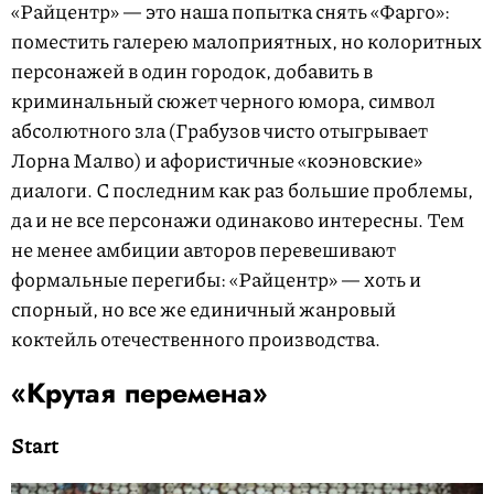
«Райцентр» — это наша попытка снять «Фарго»:
поместить галерею малоприятных, но колоритных
персонажей в один городок, добавить в
криминальный сюжет черного юмора, символ
абсолютного зла (Грабузов чисто отыгрывает
Лорна Малво) и афористичные «коэновские»
диалоги. С последним как раз большие проблемы,
да и не все персонажи одинаково интересны. Тем
не менее амбиции авторов перевешивают
формальные перегибы: «Райцентр» — хоть и
спорный, но все же единичный жанровый
коктейль отечественного производства.
«Крутая перемена»
Start