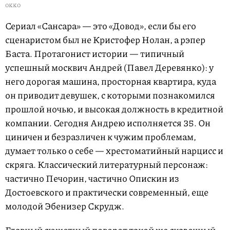
OKKO
Сериал «Сансара» — это «Довод», если бы его
сценаристом был не Кристофер Нолан, а рэпер
Баста. Протагонист истории — типичный
успешный москвич Андрей (Павел Деревянко): у
него дорогая машина, просторная квартира, куда
он приводит девушек, с которыми познакомился
прошлой ночью, и высокая должность в кредитной
компании. Сегодня Андрею исполняется 35. Он
циничен и безразличен к чужим проблемам,
думает только о себе — хрестоматийный нарцисс и
скряга. Классический литературный персонаж:
частично Печорин, частично Опискин из
Достоевского и практически современный, еще
молодой Эбенизер Скрудж.
Главный сюжетный поворот такой же сказочный,