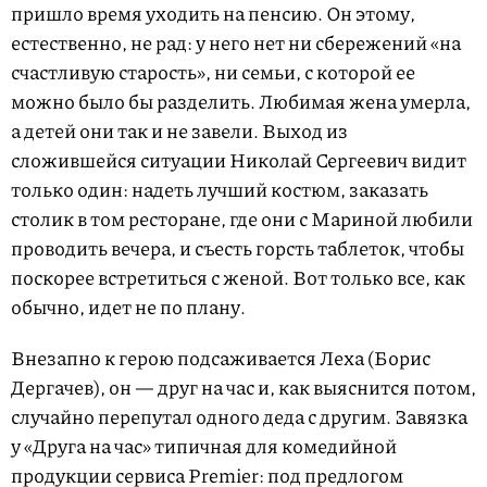
пришло время уходить на пенсию. Он этому,
естественно, не рад: у него нет ни сбережений «на
счастливую старость», ни семьи, с которой ее
можно было бы разделить. Любимая жена умерла,
а детей они так и не завели. Выход из
сложившейся ситуации Николай Сергеевич видит
только один: надеть лучший костюм, заказать
столик в том ресторане, где они с Мариной любили
проводить вечера, и съесть горсть таблеток, чтобы
поскорее встретиться с женой. Вот только все, как
обычно, идет не по плану.
Внезапно к герою подсаживается Леха (Борис
Дергачев), он — друг на час и, как выяснится потом,
случайно перепутал одного деда с другим. Завязка
у «Друга на час» типичная для комедийной
продукции сервиса Premier: под предлогом