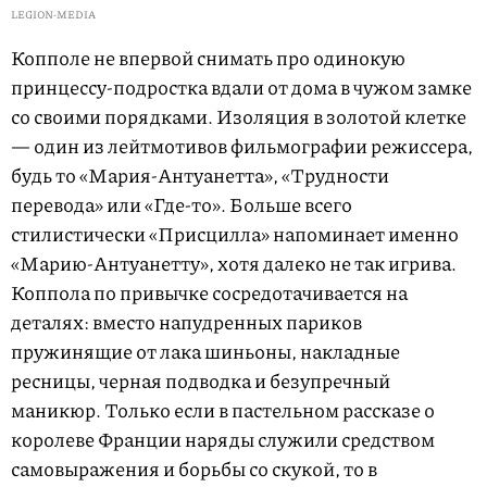
LEGION-MEDIA
Копполе не впервой снимать про одинокую
принцессу-подростка вдали от дома в чужом замке
со своими порядками. Изоляция в золотой клетке
— один из лейтмотивов фильмографии режиссера,
будь то «Мария-Антуанетта», «Трудности
перевода» или «Где-то». Больше всего
стилистически «Присцилла» напоминает именно
«Марию-Антуанетту», хотя далеко не так игрива.
Коппола по привычке сосредотачивается на
деталях: вместо напудренных париков
пружинящие от лака шиньоны, накладные
ресницы, черная подводка и безупречный
маникюр. Только если в пастельном рассказе о
королеве Франции наряды служили средством
самовыражения и борьбы со скукой, то в