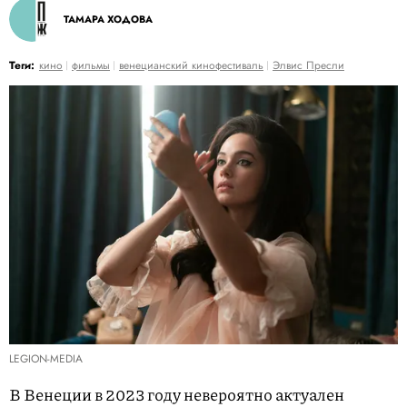
ТАМАРА ХОДОВА
Теги:
кино
фильмы
венецианский кинофестиваль
Элвис Пресли
LEGION-MEDIA
В Венеции в 2023 году невероятно актуален