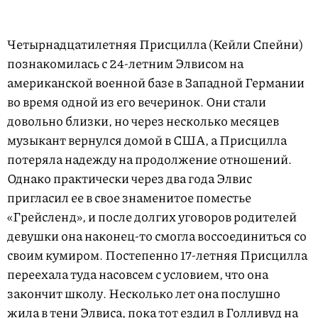
Четырнадцатилетняя Присцилла (Кейли Спейни)
познакомилась с 24-летним Элвисом на
американской военной базе в Западной Германии
во время одной из его вечеринок. Они стали
довольно близки, но через несколько месяцев
музыкант вернулся домой в США, а Присцилла
потеряла надежду на продолжение отношений.
Однако практически через два года Элвис
пригласил ее в свое знаменитое поместье
«Грейсленд», и после долгих уговоров родителей
девушки она наконец-то смогла воссоединиться со
своим кумиром. Постепенно 17-летняя Присцилла
переехала туда насовсем с условием, что она
закончит школу. Несколько лет она послушно
жила в тени Элвиса, пока тот ездил в Голливуд на