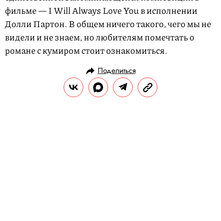
фильме — I Will Always Love You в исполнении
Долли Партон. В общем ничего такого, чего мы не
видели и не знаем, но любителям помечтать о
романе с кумиром стоит ознакомиться.
Поделиться
РАЗВЛЕЧЕНИЯ
КИНО И СЕРИАЛЫ
22.05.2025, 17:11
Три грации: в Каннах показали
режиссерские дебюты трех
кинозвезд — Скарлетт Йоханссон,
Кристен Стюарт и Харриса
Дикинсона