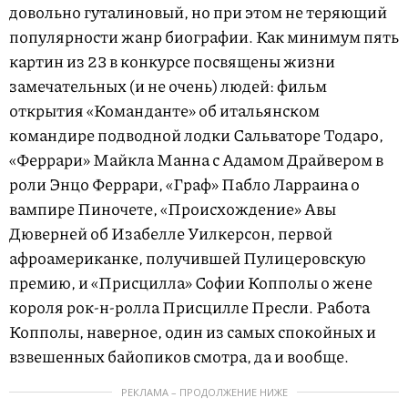
довольно гуталиновый, но при этом не теряющий
популярности жанр биографии. Как минимум пять
картин из 23 в конкурсе посвящены жизни
замечательных (и не очень) людей: фильм
открытия «Команданте» об итальянском
командире подводной лодки Сальваторе Тодаро,
«Феррари» Майкла Манна с Адамом Драйвером в
роли Энцо Феррари, «Граф» Пабло Ларраина о
вампире Пиночете, «Происхождение» Авы
Дюверней об Изабелле Уилкерсон, первой
афроамериканке, получившей Пулицеровскую
премию, и «Присцилла» Софии Копполы о жене
короля рок-н-ролла Присцилле Пресли. Работа
Копполы, наверное, один из самых спокойных и
взвешенных байопиков смотра, да и вообще.
РЕКЛАМА – ПРОДОЛЖЕНИЕ НИЖЕ