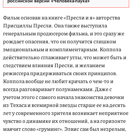
российской версии «Человека-паука»
Фильм основан на книге «Пресли и я» авторства
Присциллы Пресли. Она также выступила
генеральным продюсером фильма, и это сразу же
рождает опасения, что он получится слишком
эмоциональным и комплиментарным. Коппола
действительно сглаживает углы, что может быть и
следствием влияния Пресли, и желанием
режиссера придерживаться своих принципов.
Коппола вообще не любит кричать о чем-то и
всегда разговаривает полунамеками. Даже с
учетом этого с самого начала знакомства девочки
из Техаса и всемирной звезды старше ее на десять
лет у современного зрителя возникает неприятное
чувство о динамике их отношений, а на горизонте
маячит слово «груминг». Элвис сам был незрелым,