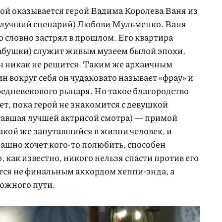
й оказывается герой Вадима Королева Ваня из
 (лучший сценарий) Любови Мульменко. Ваня
 словно застрял в прошлом. Его квартира
 бабушки) служит живым музеем былой эпохи,
он никак не решится. Таким же архаичным
н вокруг себя он чудаковато называет «фрау» и
редневекового рыцаря. Но такое благородство
т, пока герой не знакомится с девушкой
тавшая лучшей актрисой смотра) — примой
такой же запутавшийся в жизни человек, и
рашно хочет кого-то полюбить, способен
 как известно, никого нельзя спасти против его
тся не финальным аккордом хеппи-энда, а
ложного пути.