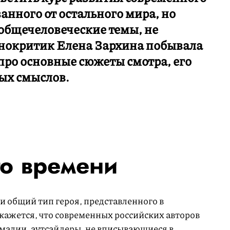
анного от остального мира, но
общечеловеческие темы, не
нокритик Елена Зархина побывала
 про основные сюжеты смотра, его
вых смыслов.
го времени
и общий тип героя, представленного в
кажется, что современных российских авторов
малии, аутсайдеры, не вписывающиеся в