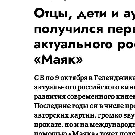
Отцы, дети и а
получился пер
актуального ро
«Маяк»
С 5 по 9 октября в Геленджи
актуального российского ки
развития современного кине
Последние годы он в числе пр
авторских картин, громко зв
прокате, но и на международ
помощью «Маяка» хочет подс