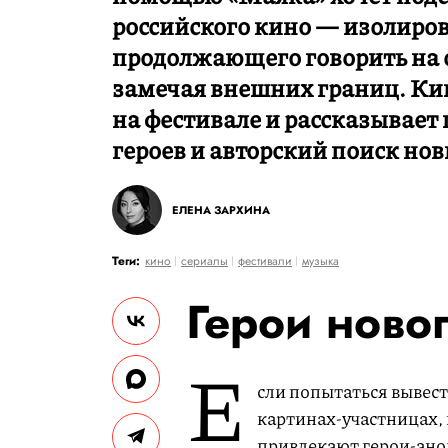
российского кино — изолиров
продолжающего говорить на 
замечая внешних границ. Ки
на фестивале и рассказывает
героев и авторский поиск но
ЕЛЕНА ЗАРХИНА
Теги:
кино
сериалы
фестивали
музыка
Герои ново
Е
сли попытаться вывест
картинах-участницах, 
привлекают герои-ано