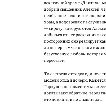
аскетичной драме «Длительные
добрый священник Алексей, че
необычное задание от епархии
храм, а подозревают в случив
— сироту, которую отец Алексе
добиться от нее раскаяния за с
посторонних она реагирует как
ли не первым человеком в жиз
безусловную любовь: которая м
перестает.
Так встречаются два одиночес
модели отца и дочери. Кажется
Гаркуши, несовместимы с жес
доказывают обратное: вероятно
кто не видит и не слышит зла.