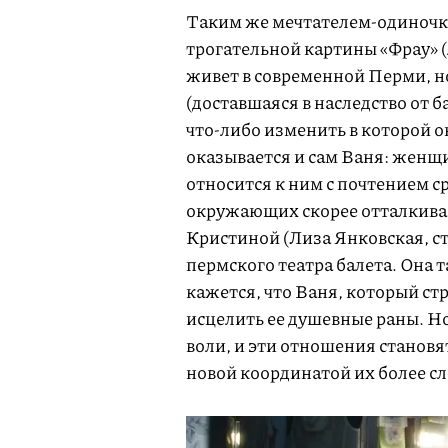
Таким же мечтателем-одиночко
трогательной картины «Фрау»
живет в современной Перми, но
(доставшаяся в наследство от
что-либо изменить в которой 
оказывается и сам Ваня: женщи
относится к ним с почтением с
окружающих скорее отталкивае
Кристиной (Лиза Янковская, с
пермского театра балета. Она 
кажется, что Ваня, который ст
исцелить ее душевные раны. Но,
воли, и эти отношения становя
новой координатой их более с