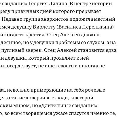
 свидания» Георгия Лялина. В центре истории
реду привычных дней которого прерывает
. Недавно группа анархистов подожгла местный
шемся девушку Виолетту (Василиса Перелыгина)
й когда-то крестил. Отец Алексей должен
одеянное, но у девушки проблемы со слухом, а на
 пугливый зверек. Отец Алексей становится едва
ни девушки, который проявляет к ней
илосердствует, не ищет своего и никогда не
тва, невольно примеряющие на себя ролевые
, что такие доверчивые люди, как герой
токим миром, но «Длительные свидания»
, во всем творящемся ужасе спасутся именно те,