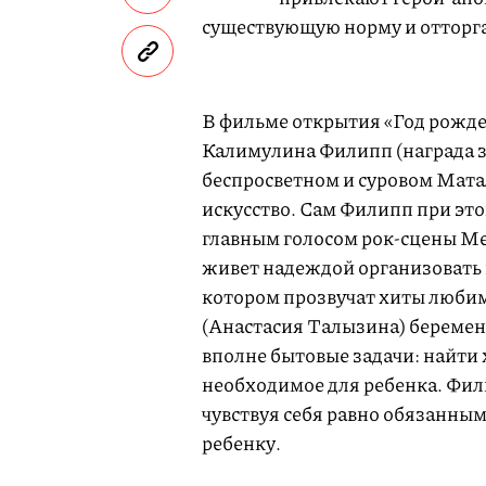
существующую норму и отторг
В фильме открытия «Год рожд
Калимулина Филипп (награда з
беспросветном и суровом Мата
искусство. Сам Филипп при эт
главным голосом рок-сцены М
живет надеждой организовать 
котором прозвучат хиты люби
(Анастасия Талызина) беремене
вполне бытовые задачи: найти 
необходимое для ребенка. Фил
чувствуя себя равно обязанным
ребенку.