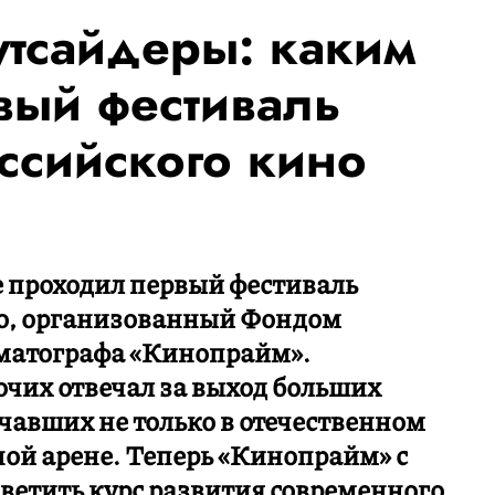
утсайдеры: каким
вый фестиваль
ссийского кино
ке проходил первый фестиваль
но, организованный Фондом
матографа «Кинопрайм».
очих отвечал за выход больших
учавших не только в отечественном
ной арене. Теперь «Кинопрайм» с
ветить курс развития современного