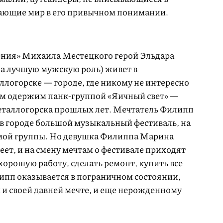
ающие мир в его привычном понимании.
ения» Михаила Местецкого герой Эльдара
а лучшую мужскую роль) живет в
ллогорске — городе, где никому не интересно
ом одержим панк-группой «Яичный свет» —
еталлогорска прошлых лет. Мечтатель Филипп
в городе большой музыкальный фестиваль, на
мой группы. Но девушка Филиппа Марина
ет, и на смену мечтам о фестивале приходят
хорошую работу, сделать ремонт, купить все
ипп оказывается в пограничном состоянии,
 и своей давней мечте, и еще нерожденному