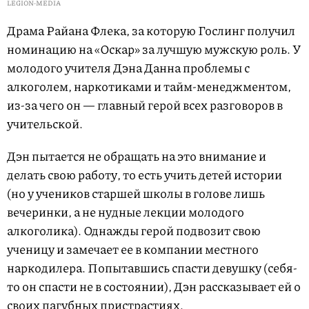
LEGION-MEDIA
Драма Райана Флека, за которую Гослинг получил
номинацию на «Оскар» за лучшую мужскую роль. У
молодого учителя Дэна Данна проблемы с
алкоголем, наркотиками и тайм-менеджментом,
из-за чего он — главный герой всех разговоров в
учительской.
Дэн пытается не обращать на это внимание и
делать свою работу, то есть учить детей истории
(но у учеников старшей школы в голове лишь
вечеринки, а не нудные лекции молодого
алкоголика). Однажды герой подвозит свою
ученицу и замечает ее в компании местного
наркодилера. Попытавшись спасти девушку (себя-
то он спасти не в состоянии), Дэн рассказывает ей о
своих пагубных пристрастиях.