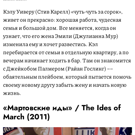
Кэлу Уиверу (Стив Карелл) «чуть-чуть за сорок»,
живет он прекрасно: хорошая работа, чудесная
семья и большой дом. Все меняется, когда он
узнает, что его жена Эмили (Джулианна Мур)
изменила ему и хочет развестись. Кэл
перебирается от семьи в отдельную квартиру, а по
вечерам начинает ходить в бар. Там он знакомится
с Джейкобом Палмером (Райан Гослинг) ––
обаятельным плейбоем, который пытается помочь
своему новому другу забыть жену и начать новую
жизнь.
«Мартовские иды» / The Ides of
March (2011)