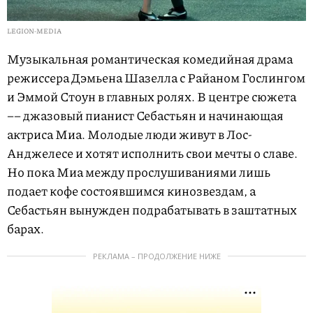
LEGION-MEDIA
Музыкальная романтическая комедийная драма
режиссера Дэмьена Шазелла с Райаном Гослингом
и Эммой Стоун в главных ролях. В центре сюжета
–– джазовый пианист Себастьян и начинающая
актриса Миа. Молодые люди живут в Лос-
Анджелесе и хотят исполнить свои мечты о славе.
Но пока Миа между прослушиваниями лишь
подает кофе состоявшимся кинозвездам, а
Себастьян вынужден подрабатывать в заштатных
барах.
РЕКЛАМА – ПРОДОЛЖЕНИЕ НИЖЕ