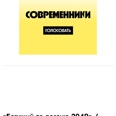
«Бегущий по лезвию 2049» /