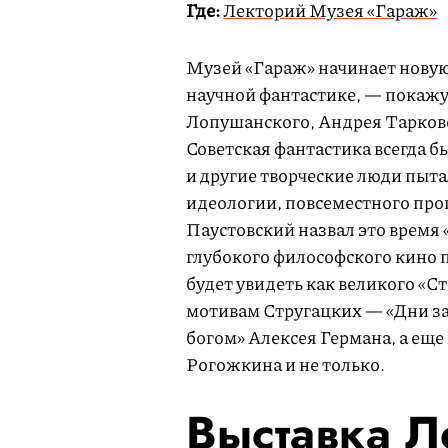
Где:
Лекторий Музея «Гараж»
Музей «Гараж» начинает нову
научной фантастике, — покажу
Лопушанского, Андрея Тарковс
Советская фантастика всегда 
и другие творческие люди пыта
идеологии, повсеместного про
Паустовский назвал это время 
глубокого философского кино 
будет увидеть как великого «С
мотивам Стругацких — «Дни за
богом» Алексея Германа, а ещ
Рогожкина и не только.
Выставка Л