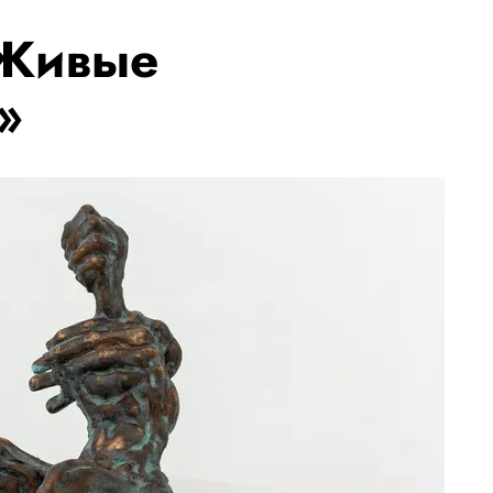
Живые
»