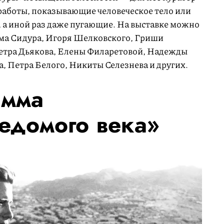
аботы, показывающие человеческое тело или
е, а иной раз даже пугающие. На выставке можно
има Сидура, Игоря Шелковского, Гриши
Петра Дьякова, Елены Филаретовой, Надежды
 Петра Белого, Никиты Селезнева и других.
амма
едомого века»