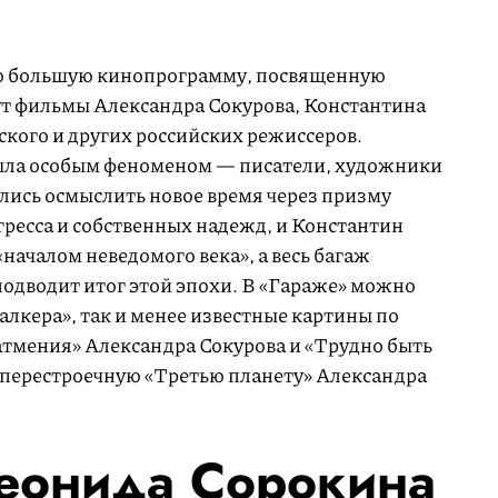
ю большую кинопрограмму, посвященную
т фильмы Александра Сокурова, Константина
кого и других российских режиссеров.
была особым феноменом — писатели, художники
лись осмыслить новое время через призму
гресса и собственных надежд, и Константин
«началом неведомого века», а весь багаж
подводит итог этой эпохи. В «Гараже» можно
талкера», так и менее известные картины по
тмения» Александра Сокурова и «Трудно быть
е перестроечную «Третью планету» Александра
еонида Сорокина