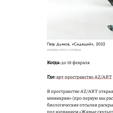
Петр Дьяков, «Сидящий», 2022
АРХИВЫ ПРЕСС-СЛУЖБЫ
Когда:
до 18 февраля
Где:
арт-пространство AZ/ART
В пространстве AZ/ART открыв
мимикрии» (про первую мы ра
биологические отсылки раскры
под названием «Живые скульпт