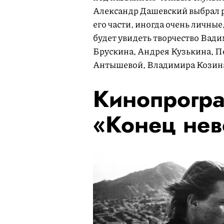
Александр Дашевский выбрал р
его части, иногда очень личны
будет увидеть творчество Вад
Брускина, Андрея Кузькина, 
Антышевой, Владимира Козина,
Кинопрогр
«Конец нев