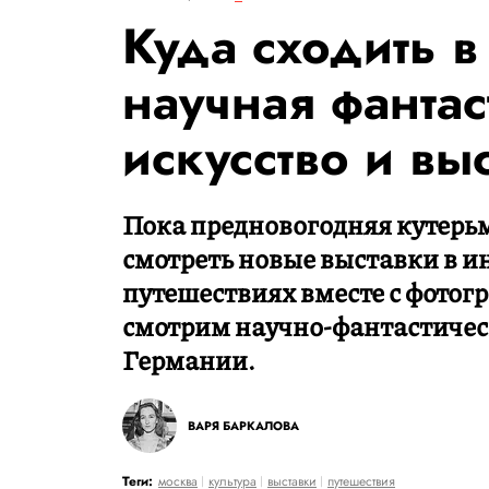
Куда сходить 
научная фантас
искусство и вы
Пока предновогодняя кутерьм
смотреть новые выставки в и
путешествиях вместе с фото
смотрим научно-фантастичес
Германии.
ВАРЯ БАРКАЛОВА
Теги:
москва
культура
выставки
путешествия