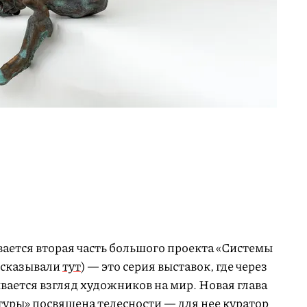
ается вторая часть большого проекта «Системы
ссказывали
тут
) — это серия выставок, где через
вается взгляд художников на мир. Новая глава
уры» посвящена телесности — для нее куратор