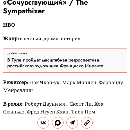
«Сочувствующий» / The
Sympathizer
HBO
Жанр:
военный, драма, история
сейчас читают
В Туле пройдет масштабная ретроспектива
российского художника Франциско Инфанте
Режиссер:
Пак Чхан-ук, Марк Манден, Фернанду
Мейреллиш
В ролях:
Роберт Дауни мл., Скотт Ли, Хоа
Сюаньдэ, Фред Нгуен Кхан, Тиен Пэм