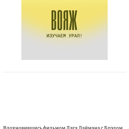
Вдохновившись фильмом Дага Лаймана с Брэдом