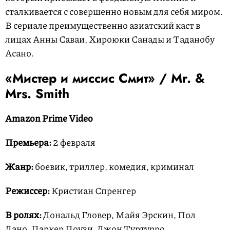
сталкивается с совершенно новым для себя миром.
В сериале преимущественно азиатский каст в
лицах Анны Саваи, Хироюки Санады и Таданобу
Асано.
«Мистер и миссис Смит» / Mr. &
Mrs. Smith
Amazon Prime Video
Премьера:
2 февраля
Жанр:
боевик, триллер, комедия, криминал
Режиссер:
Кристиан Спренгер
В ролях:
Дональд Гловер, Майя Эрскин, Пол
Дано, Паркер Поузи, Джон Туртурро