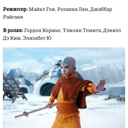
Режиссер:
Майкл Гои, Розанна Лян, Джаббар
Райсани
В ролях:
Гордон Кормье, Тэмлин Томита, Дэниэл
Дэ Ким, Элизабет Ю