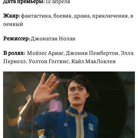
Дата премьеры:
12 апреля
Жанр:
фантастика, боевик, драма, приключения, в
оенный
Режиссер:
Джонатан Нолан
В ролях:
Мойзес Ариас, Джонни Пембертон, Элла
Пернелл, Уолтон Гоггинс, Кайл МакЛоклен