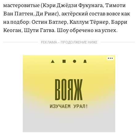
мастеровитые (Кэри Джёдзи Фукунага, Тимоти
Ван Паттен, Ди Риис), актёрский состав вовсе как
на подбор: Остин Батлер, Каллум Тёрнер, Барри
Кеоган, Шути Гатва. Шоу обречено на успех.
РЕКЛАМА – ПРОДОЛЖЕНИЕ НИЖЕ