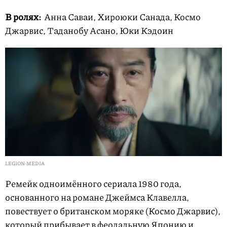
В ролях:
Анна Саваи, Хироюки Санада, Космо
Джарвис, Таданобу Асано, Юки Кэдоин
LEGION-MEDIA
Ремейк одноимённого сериала 1980 года,
основанного на романе Джеймса Клавелла,
повествует о британском моряке (Космо Джарвис),
который прибывает в феодальную Японию и