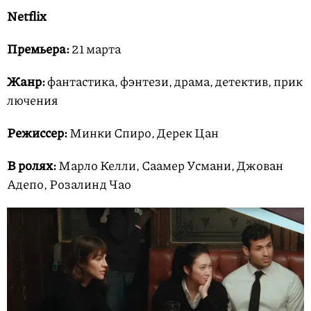
Netflix
Премьера:
21 марта
Жанр:
фантастика, фэнтези, драма, детектив, прик
лючения
Режиссер:
Минки Спиро, Дерек Цан
В ролях:
Марло Келли, Саамер Усмани, Джован
Адепо, Розалинд Чао